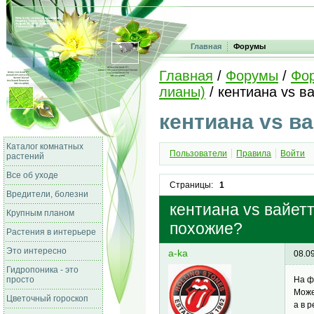
Главная
Форумы
Главная
/
Форумы
/
Фо
лианы)
/ кентиана vs в
кентиана vs ва
Каталог комнатных
Пользователи
Правила
Войти
растений
Все об уходе
Страницы:
1
Вредители, болезни
кентиана vs вайетт
Крупным планом
похожие?
Растения в интерьере
Это интересно
a-ka
08.0
Гидропоника - это
просто
На ф
Може
Цветочный гороскоп
а в 