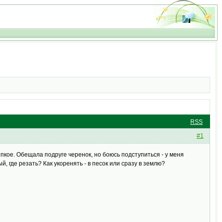
RSS
#1
пкое. Обещала подруге черенок, но боюсь подступиться - у меня
ый, где резать? Как укоренять - в песок или сразу в землю?