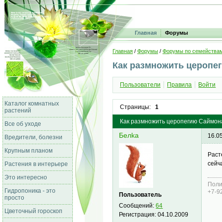
Главная
Форумы
Главная
/
Форумы
/
Форумы по семейства
Как размножить церопе
Пользователи
Правила
Войти
Каталог комнатных
Страницы:
1
растений
Как размножить церопегию Саймона,
Все об уходе
Белkа
16.0
Вредители, болезни
Крупным планом
Раст
сейч
Растения в интерьере
Это интересно
Поли
Гидропоника - это
+7-9
Пользователь
просто
Сообщений:
64
Цветочный гороскоп
Регистрация:
04.10.2009