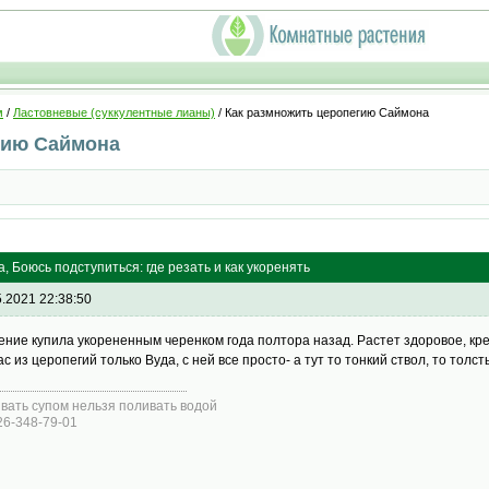
м
/
Ластовневые (суккулентные лианы)
/ Как размножить церопегию Саймона
гию Саймона
 Боюсь подступиться: где резать и как укоренять
5.2021 22:38:50
ение купила укорененным черенком года полтора назад. Растет здоровое, кре
ас из церопегий только Вуда, с ней все просто- а тут то тонкий ствол, то толст
вать супом нельзя поливать водой
26-348-79-01