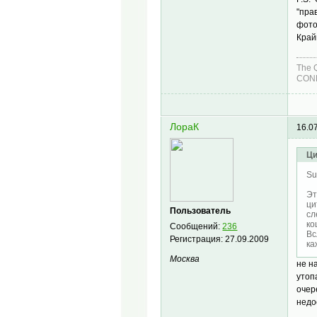
"пра
фото
Край
The 
COND
ЛораК
16.0
Ци
Su
Эт
ци
Пользователь
сл
ко
Сообщений:
236
Вс
Регистрация:
27.09.2009
ка
Москва
не н
утоп
очер
недо