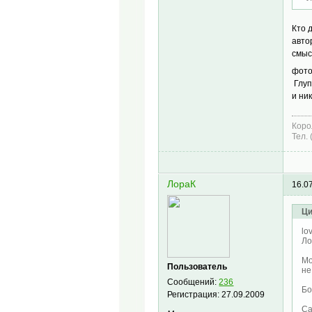
Кто 
авто
смыс
фото
Глуп
и ни
Коро
Тел.
ЛораК
16.0
Ци
lo
Ло
Мо
Пользователь
не
Сообщений:
236
Бо
Регистрация:
27.09.2009
Са