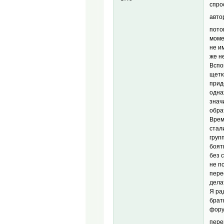
спро
авто
пото
моме
не и
же н
Вспо
щетк
прид
одна
знач
обра
Врем
стал
груп
боят
без 
не п
пере
дела
Я ра
брат
фору
пере