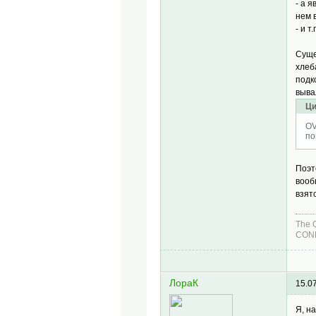
- а 
нем 
- и т.
Суще
хлеб
подк
выва
Ци
OV
по
Поэт
вооб
взят
The 
COND
ЛораК
15.0
Я, н