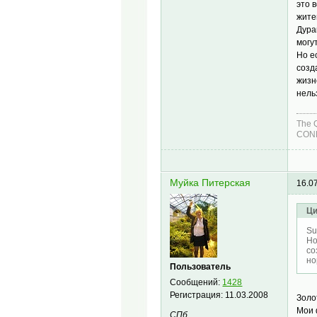
это 
жите
Дура
могу
Но е
созд
жизн
нель
The 
COND
Муйка Питерская
16.0
Ци
Su
Но
со
но
Пользователь
Сообщений:
1428
Регистрация:
11.03.2008
Золо
Мои 
СПб