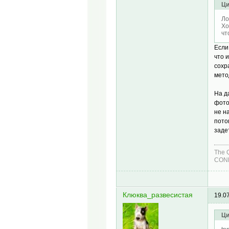
Ци
Ло
Хо
чт
Если
что 
сохр
мето
На д
фото
не н
пото
заде
The 
COND
Клюква_развесистая
19.0
Ци