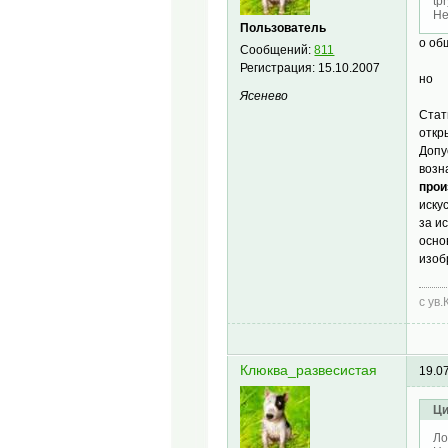
tp
Не
Пользователь
о об
Сообщений:
811
Регистрация:
15.10.2007
но
Ясенево
Стат
откр
Допу
возн
прои
иску
за и
осно
изоб
с ув.
Клюква_развесистая
19.0
Ци
Ло