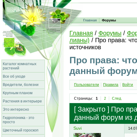
Главная
Форумы
Главная
/
Форумы
/
Фо
лианы)
/ Про права: чт
источников
Про права: чт
Каталог комнатных
данный форум 
растений
Все об уходе
Вредители, болезни
Пользователи
Правила
Войти
Крупным планом
Страницы:
1
2
След.
Растения в интерьере
[
Закрыто
]
Про пра
Это интересно
данный форум из д
Гидропоника - это
просто
Suvi
14.0
Цветочный гороскоп