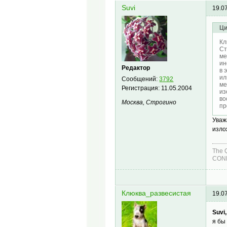
Suvi
19.0
Ци
Кл
Ст
ме
ин
Редактор
в 
ил
Сообщений:
3792
ме
Регистрация:
11.05.2004
из
во
Москва, Строгино
пр
Ува
изло
The 
COND
Клюква_развесистая
19.0
Suvi,
я бы 