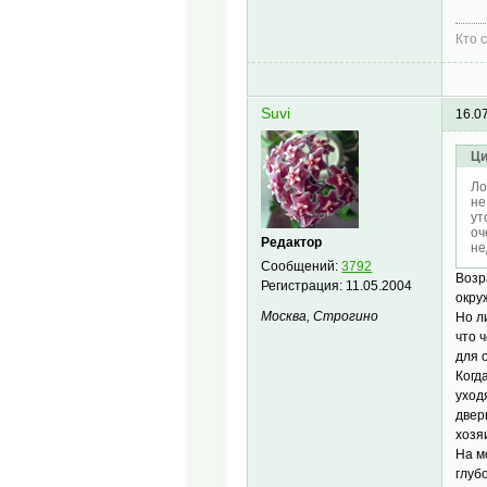
Кто 
Suvi
16.0
Ци
Ло
не
ут
оч
Редактор
не
Сообщений:
3792
Возр
Регистрация:
11.05.2004
окру
Москва, Строгино
Но л
что 
для 
Когд
уход
двер
хозя
На м
глуб