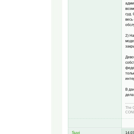
адми
возм
суд.
весь
обсл
2) Н
моде
закр
Дево
собс
феде
толь
инте
В да
дела
The 
COND
Suvi
14.0