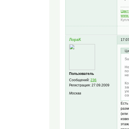
Цвето
www.
Купл
ЛораК
17.0
Ци
Su
Но
по
Пользователь
не
Сообщений:
236
Ко
Регистрация:
27.09.2009
за
ух
Москва
оз
Есть
разм
(или
изве
этаж