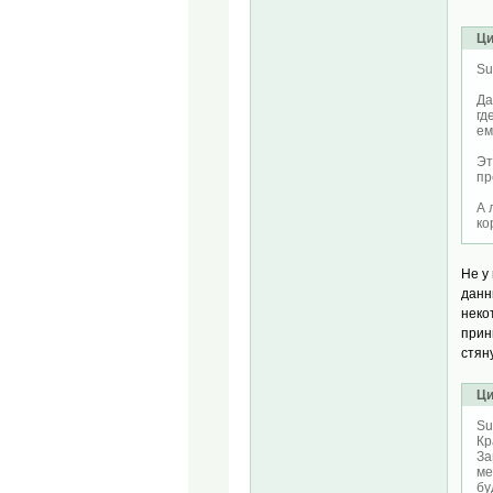
Ци
Su
Да
гд
ем
Эт
пр
А 
ко
Не у
данн
неко
прин
стян
Ци
Su
Кр
За
ме
бу