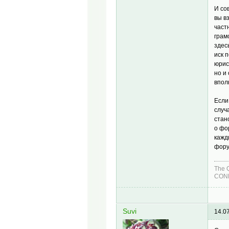
И со
вы в
част
грам
здес
иск 
юрис
но и
впол
Если
случ
стан
о фо
кажд
фору
The 
COND
Suvi
14.0