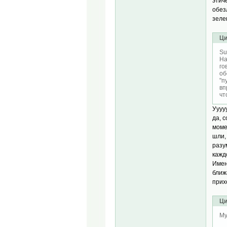
этич
обез
зеле
Ци
Su
На
го
об
"п
вп
чт
Ууууу
да, 
моме
шли,
разу
кажд
Имен
ближ
прих
Ци
Му