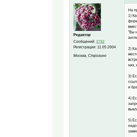
На п
1) К
форм
вмес
"Вы 
Редактор
англ
Сообщений:
3792
Регистрация:
11.05.2004
2) К
мест
Москва, Строгино
встр
них,
3) Е
ссыл
и бр
4) Е
запр
выкл
5) Е
надо
зави