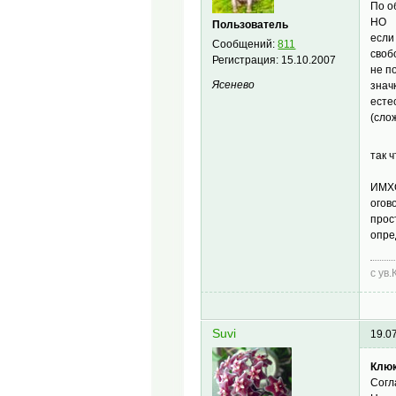
По о
НО
Пользователь
если
Сообщений:
811
своб
Регистрация:
15.10.2007
не п
Ясенево
знач
есте
(сло
так 
ИМХ
огов
прос
опре
с ув.
Suvi
19.0
Клюк
Согл