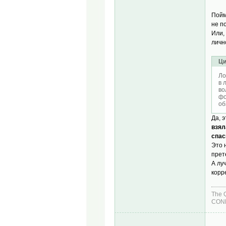
Пойм
не п
Или,
личн
Ци
Ло
в 
во
фо
об
Да, 
взял
спас
Это 
прет
А лу
корр
The 
COND