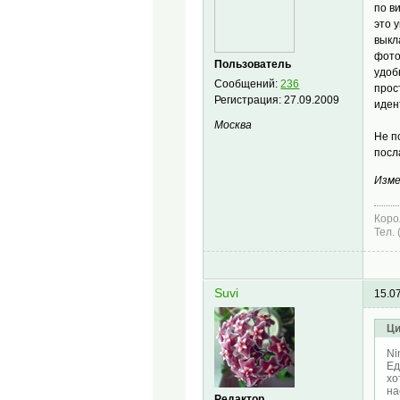
по в
это 
выкл
фото
Пользователь
удоб
Сообщений:
236
прос
Регистрация:
27.09.2009
иден
Москва
Не п
посл
Изме
Коро
Тел.
Suvi
15.0
Ци
Ni
Ед
хо
на
Редактор