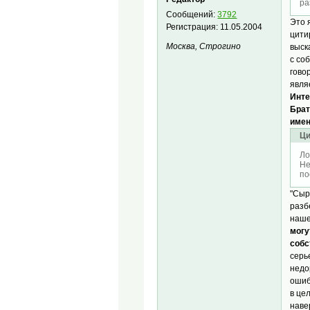
ра
Сообщений:
3792
Это 
Регистрация:
11.05.2004
цити
Москва, Строгино
выск
с со
гово
явля
Инте
Брат
имен
Ци
Ло
Не
по
"Сыр
разб
наше
могу
собс
серь
недо
ошиб
в це
наве