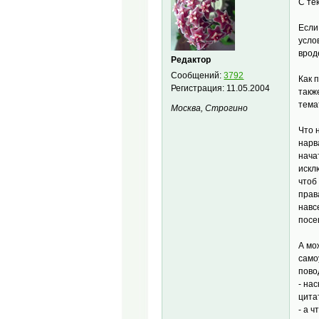
С те
Если
усло
врод
Редактор
Сообщений:
3792
Как 
Регистрация:
11.05.2004
такж
тема
Москва, Строгино
Что 
нарв
нача
искл
чтоб
прав
навс
посе
А мо
само
пово
- на
цита
- а ч