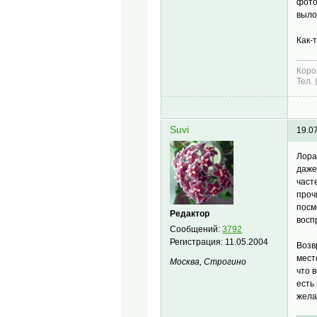
фото
выло
Как-т
Коро
Тел.
Suvi
19.0
Лора
даже
част
проч
посм
Редактор
восп
Сообщений:
3792
Регистрация:
11.05.2004
Возв
мест
Москва, Строгино
что 
есть
жела