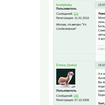
lovelybaby
15.0
Пользователь
Лора
Сообщений:
113
Моих
Регистрация:
31.01.2010
лень
Москва, ст.метро "Ул.
Боль
Скобелевская".
Сама
авто
А во
Свет
Елена (laska)
15.0
А я 
была
Вы ж
янде
Пользователь
одно
Будь
Сообщений:
145
Регистрация:
07.10.2008
Suvi,