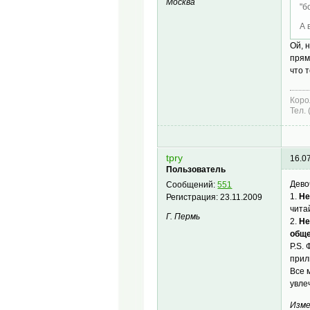
Москва
"б
А 
Ой, 
прям
что 
Коро
Тел.
tpry
16.0
Пользователь
Дево
Сообщений:
551
1.
Не
Регистрация:
23.11.2009
чита
Г. Пермь
2.
Н
обще
P.S.
прил
Все 
увле
Изме