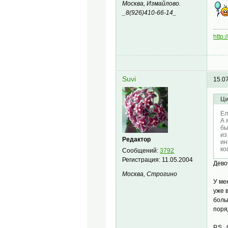
Москва, Измайлово.
_8(926)410-66-14_
http:
Suvi
15.0
Ци
Ел
А 
бы
из
Редактор
ин
ко
Сообщений:
3792
Регистрация:
11.05.2004
Дево
Москва, Строгино
У ме
уже 
боль
поря
P.S.