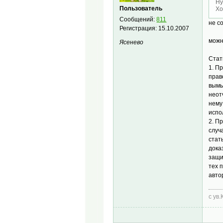
Ну
Пользователь
Хо
Сообщений:
811
не со
Регистрация:
15.10.2007
можн
Ясенево
Стат
1. П
прав
вымы
неот
нему
испо
2. П
случ
стат
дока
защи
тех 
авто
с ув.