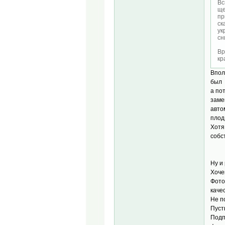
Вс
ще
пр
ск
ук
сн
Вр
кр
Впол
был 
а по
заме
авто
плод
Хотя
собс
Ну и
Хоче
Фото
каче
Не п
Пуст
Подп