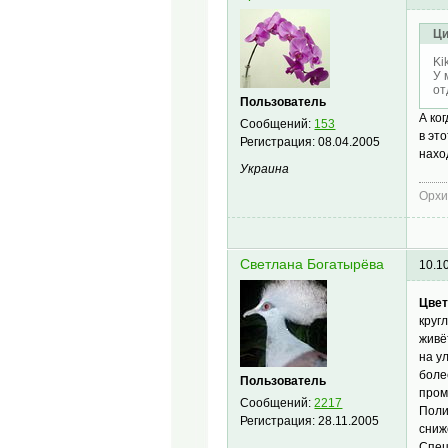
Ци
Ki
У 
от
Пользователь
А ко
Сообщений:
153
в эт
Регистрация:
08.04.2005
нахо
Украина
Орхи
Светлана Богатырёва
10.1
Цвет
круг
живё
на у
боле
Пользователь
пром
Сообщений:
2217
Поли
Регистрация:
28.11.2005
сниж
Спец