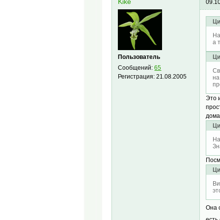
Kike
09.1
Ци
На
а 
Пользователь
Ци
Сообщений:
65
Св
Регистрация:
21.08.2005
на
пр
Это 
прос
дома
Ци
На
Зн
Посм
Ци
Ви
эт
Она 
есть