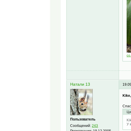
co.
Натали 13
19.0
Kike
Спас
Ци
Пользователь
Ki
У 
Сообщений:
243
Регистрация:
19.12.2005