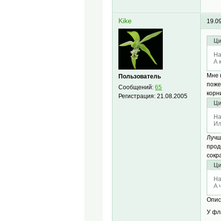
Kike
19.0
Ци
На
А 
Мне 
Пользователь
поже
Сообщений:
65
корн
Регистрация:
21.08.2005
Ци
На
Ил
Лучш
прод
сокр
Ци
На
А 
Опис
У фл