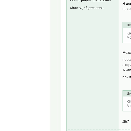
Я до
Москва, Чертаново
прир
Ци
Ki
Мо
Може
пора 
отпр
А ка
прим
Ци
Ki
А 
Да?