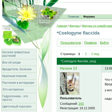
Главная
Форумы
Главная
/
Форумы
/
Форумы по семейства
*Coelogyne flaccida
Пользователи
Правила
Войти
Каталог комнатных
Страницы:
1
2
След.
растений
*Coelogyne flaccida, уход
Все об уходе
Натали 13
13.0
Вредители, болезни
Крупным планом
Что-
Растения в интерьере
Врод
Это интересно
у ко
Гидропоника - это
Пользователь
надо
просто
Сообщений:
243
Цветочный гороскоп
Регистрация:
19.12.2005