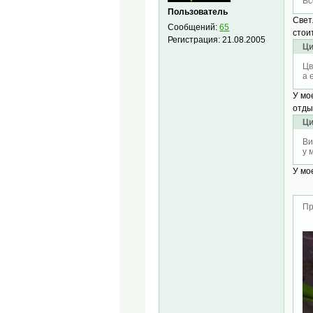
Вс
Пользователь
Свет
Сообщений:
65
стои
Регистрация:
21.08.2005
Ци
Цв
а 
У мо
отды
Ци
Ви
у 
У мо
Пр