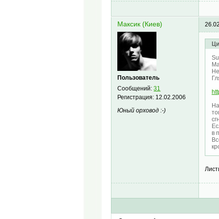
Максик (Киев)
26.0
Ци
Su
Ма
Не
Пользователь
Гл
Сообщений:
31
ht
Регистрация:
12.02.2006
На
Юный орховод :-)
то
сг
Ес
в 
Вс
кр
Лист