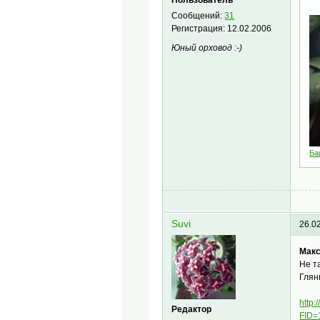
Сообщений:
31
Регистрация:
12.02.2006
Юный орховод :-)
Ба
Suvi
26.0
Макс
Не т
Глян
http:
Редактор
FID=