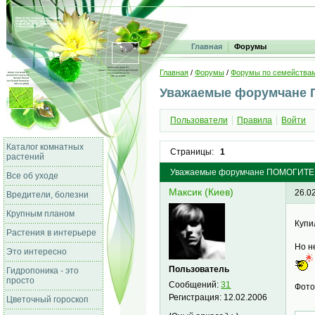
Главная
Форумы
Главная
/
Форумы
/
Форумы по семейства
Уважаемые форумчане 
Пользователи
Правила
Войти
Каталог комнатных
Страницы:
1
растений
Уважаемые форумчане ПОМОГИТЕ !!
Все об уходе
Максик (Киев)
26.0
Вредители, болезни
Крупным планом
Купи
Растения в интерьере
Но н
Это интересно
Пользователь
Гидропоника - это
просто
Сообщений:
31
Фото
Регистрация:
12.02.2006
Цветочный гороскоп