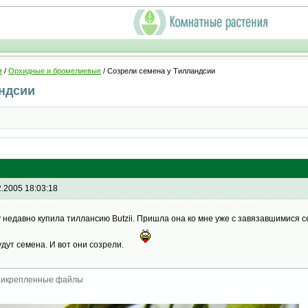
м
/
Орхидные и бромелиевые
/ Созрели семена у Тилландсии
андсии
2.2005 18:03:18
у недавно купила тиллансию Butzii. Пришла она ко мне уже с завязавшимися 
удут семена. И вот они созрели.
икрепленные файлы