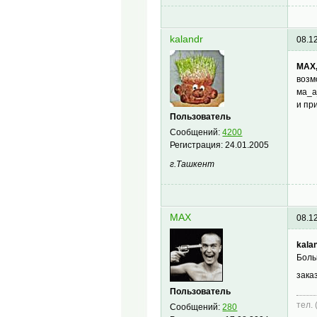
kalandr
08.1
MAX
возм
ма_а
и пр
Пользователь
Сообщений:
4200
Регистрация:
24.01.2005
г.Ташкент
MAX
08.1
kalan
Боль
зака
Пользователь
тел.
Сообщений:
280