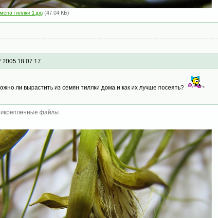
мена тиллки 1.jpg
(47.04 КБ)
2.2005 18:07:17
ожно ли вырастить из семян тиллки дома и как их лучше посеять?
икрепленные файлы