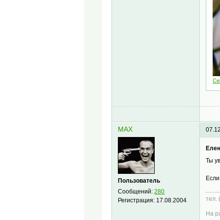
Се
MAX
07.1
Елен
Ты у
Если
Пользователь
Сообщений:
280
тел.
Регистрация:
17.08.2004
На р