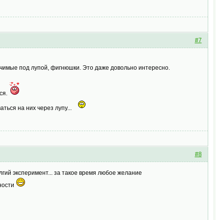
#7
ичимые под лупой, фигнюшки. Это даже довольно интересно.
ся.
ться на них через лупу...
#8
лгий эксперимент... за такое время любое желание
жности