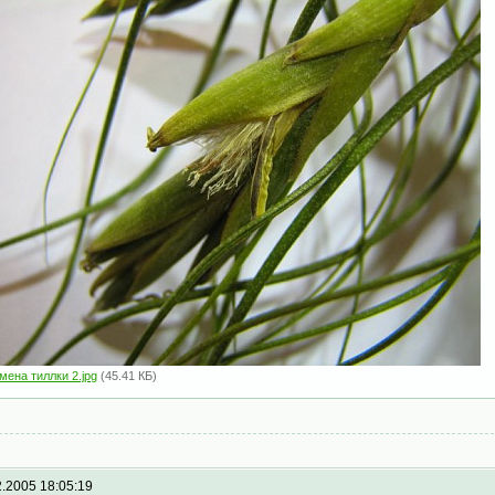
мена тиллки 2.jpg
(45.41 КБ)
2.2005 18:05:19