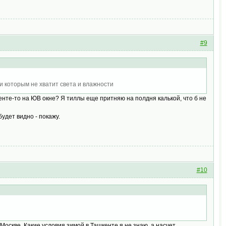
#9
и которым не хватит света и влажности
енте-то на ЮВ окне? Я тиллы еще притняю на полдня калькой, что б не
удет видно - покажу.
#10
Москве. Какие условия зимой в Ташкенте я не знаю, а насчет