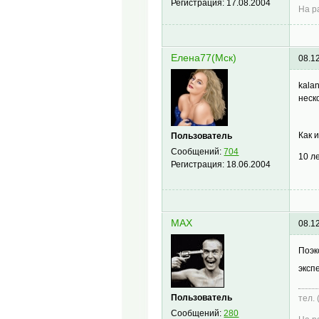
Регистрация:
17.08.2004
На р
Елена77(Мск)
08.1
kala
неск
Как 
Пользователь
Сообщений:
704
10 л
Регистрация:
18.06.2004
MAX
08.1
Поэк
эксп
Пользователь
тел.
Сообщений:
280