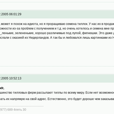
2.2005 06:01:29
,
может я похож на идиота, но я проращиваю семена тиллок. У нас их в продаж
ожности из-за проблем с получением и т.д. но очень хотелось и семена мне п
_ленькие, зелененькие, хорошо различимые под лупой, фигнюшки. Это даже 
ислали с оказией из Нидерландов. А так бы и любовался лишь картинками из 
2.2005 10:52:13
dr,
шинство тилловых ферм рассылают тиллы по всему миру. Если нет возможнос
зать их напрямую на свой адрес. Естественно, это будет дороше чем заказыват
 (977) 689 4пять 30