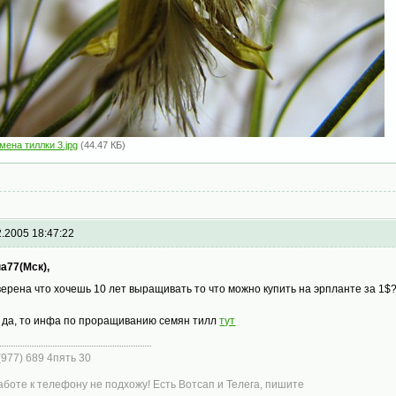
мена тиллки 3.jpg
(44.47 КБ)
2.2005 18:47:22
а77(Мск),
верена что хочешь 10 лет выращивать то что можно купить на эрпланте за 1$
 да, то инфа по проращиванию семян тилл
тут
 (977) 689 4пять 30
аботе к телефону не подхожу! Есть Вотсап и Телега, пишите