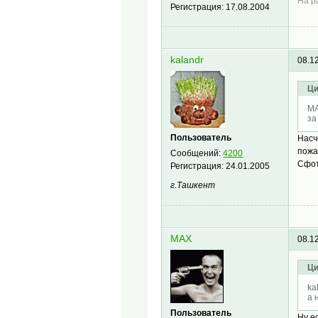
На р
Регистрация:
17.08.2004
kalandr
08.1
Ци
MA
за
Пользователь
Насч
пожа
Сообщений:
4200
Сфот
Регистрация:
24.01.2005
г.Ташкент
MAX
08.1
Ци
ka
а 
Пользователь
Ну е