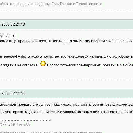
аботе к телефону не подхожу! Есть Вотсап и Телега, пишите
2.2005 12:24:48
ndrпишет:
олько штук проросли и висят такие ма_а_ленькие, зелененькие, хорошо разл
интересно! А фото можно посмотреть, очень хочется на малышню полюбовать
ет ждать я не согласна!
Просто хотелось поэкпериментировать . Но любова
2.2005 12:44:41
спериментировать это святое, тока имхо с тиллами из семян - это слишком до
ериментировать сдохнет... вместе с сеянцами которым не хватит света и вла
 (977) 689 4пять 30