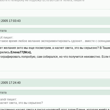
аботе к телефону не подхожу! Есть Вотсап и Телега, пишите
2.2005 17:03:43
тата
X пишет:
 такое время любое желание экспериментировать сдохнет... вместе с сеянцам
ет желания энто мы еще посмотрим, а насчет света, это вы серьезно? В Ташк
рились.
Елена77(Мск),
ографировать попробую, сам собирался, но что получится неизвестно. Если б
2.2005 17:24:40
тата
landr пишет:
насчет света, это вы серьезно?
стественно насчет света я писал начавшей этот топик Елене, которая живёт в 