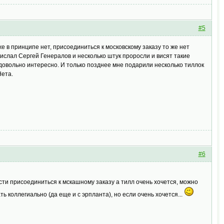
#5
е в принципе нет, присоединиться к московскому заказу то же нет
рислал Сергей Генералов и несколько штук проросли и висят такие
довольно интересно. И только позднее мне подарили несколько тиллок
Нета.
#6
ти присоединиться к мскашному заказу а тилл очень хочется, можно
ь коллегиально (да еще и с эрпланта), но если очень хочется...