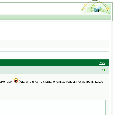
RSS
#1
семенами.
Удалять я их не стала, очень хотелось посмотреть, какае