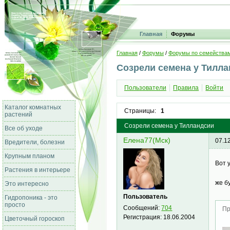
Главная
Форумы
Главная
/
Форумы
/
Форумы по семейства
Созрели семена у Тилл
Пользователи
Правила
Войти
Каталог комнатных
Страницы:
1
растений
Созрели семена у Тилландсии
Все об уходе
Елена77(Мск)
07.1
Вредители, болезни
Крупным планом
Вот 
Растения в интерьере
же б
Это интересно
Пользователь
Гидропоника - это
просто
Сообщений:
704
Пр
Регистрация:
18.06.2004
Цветочный гороскоп