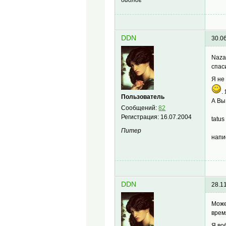
биолог
DDN
30.0
Naza
спас
Я не
.
Пользователь
А Вы
Сообщений:
82
Регистрация:
16.07.2004
tatus
Питер
напи
DDN
28.1
Може
врем
Я во