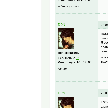
м. Университет
DDN
28.0
Натал
спас
Я во
прав
tatus
Пользователь
може
Сообщений:
82
Буду
Регистрация:
16.07.2004
Питер
DDN
28.0
Глеб
а мн