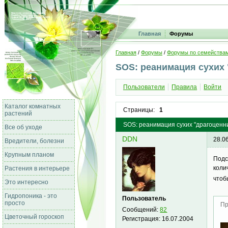
Главная
Форумы
Главная
/
Форумы
/
Форумы по семейства
SOS: реанимация сухих 
Пользователи
Правила
Войти
Каталог комнатных
Страницы:
1
растений
SOS: реанимация сухих "драгоценни
Все об уходе
DDN
28.0
Вредители, болезни
Крупным планом
Подс
коли
Растения в интерьере
чтоб
Это интересно
Гидропоника - это
Пользователь
просто
Пр
Сообщений:
82
Цветочный гороскоп
Регистрация:
16.07.2004