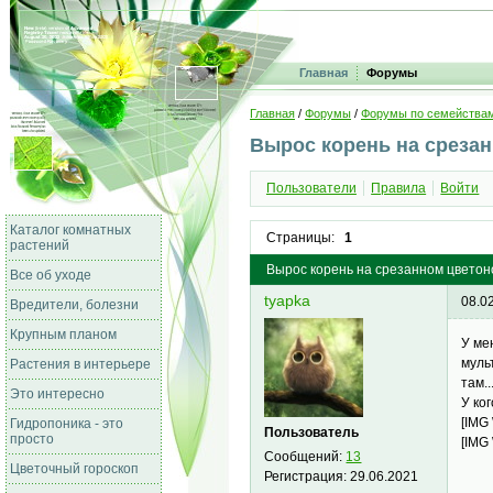
Главная
Форумы
Главная
/
Форумы
/
Форумы по семейства
Вырос корень на срезан
Пользователи
Правила
Войти
Каталог комнатных
Страницы:
1
растений
Вырос корень на срезанном цветон
Все об уходе
tyapka
08.0
Вредители, болезни
Крупным планом
У ме
муль
Растения в интерьере
там.
Это интересно
У ко
[IMG
Гидропоника - это
Пользователь
просто
[IMG
Сообщений:
13
Цветочный гороскоп
Регистрация:
29.06.2021