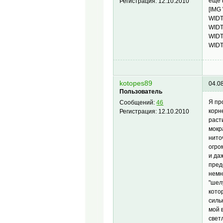
ещё 
Регистрация:
12.10.2010
[IMG
WIDT
WIDT
WIDT
WIDT
kotopes89
04.0
Пользователь
Я пр
Сообщений:
46
корн
Регистрация:
12.10.2010
раст
мокр
нито
огро
и да
пред
немн
"шел
кото
силь
мой 
свет