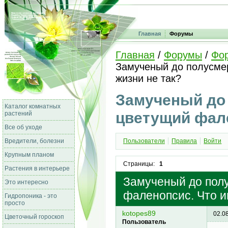
Главная
Форумы
Главная
/
Форумы
/
Фо
Замученый до полусмер
жизни не так?
Замученый до
Каталог комнатных
цветущий фале
растений
Все об уходе
Вредители, болезни
Пользователи
Правила
Войти
Крупным планом
Страницы:
1
Растения в интерьере
Замученый до пол
Это интересно
фаленопсис. Что и
Гидропоника - это
просто
kotopes89
02.0
Цветочный гороскоп
Пользователь