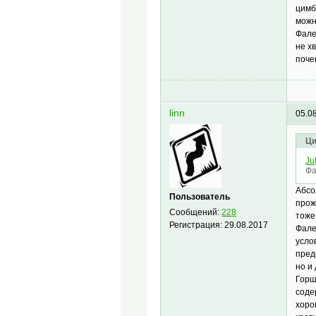
цимб
можн
Фале
не х
поче
linn
05.0
Ци
Ju
Фа
Абсо
Пользователь
прож
Сообщений:
228
тоже.
Регистрация:
29.08.2017
Фале
усло
пред
но и
Горш
соде
хоро