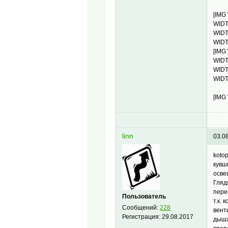
[IMG
WIDT
WIDT
WIDT
[IMG
WIDT
WIDT
WIDT
[IMG
linn
03.0
koto
кувш
осве
Гляд
пере
Пользователь
т.к.
Сообщений:
228
вент
Регистрация:
29.08.2017
дыша