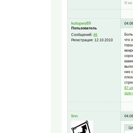
Я не
kotopes89
04.0
Пользователь
Боль
Сообщений:
46
что 
Регистрация:
12.10.2010
горш
мокр
соро
каки
выло
них 
плох
стря
87.u
size
linn
04.0
Ци