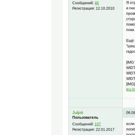
Я от
Сообщений:
46
и гн
Регистрация:
12.10.2010
пром
стор
помо
пока
Ещё 
"шиш
гадо
[IMG
WIDT
WIDT
WIDT
[IMG]
­tps:
Juljok
06.0
Пользователь
если
Сообщений:
107
поги
Регистрация:
22.01.2017
рост