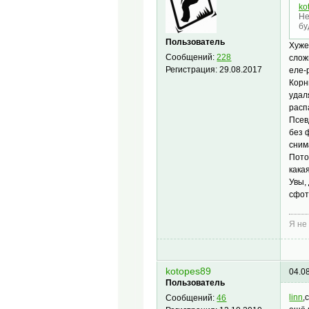
ko
Не
бу
Пользователь
Хуже
Сообщений:
228
слож
Регистрация:
29.08.2017
еле-
Корн
удал
расп
Псев
без 
сним
Пото
кака
Увы,
сфот
Я не
kotopes89
04.0
Пользователь
linn
,
Сообщений:
46