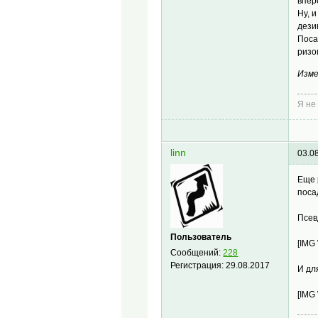
впер
Ну, 
дези
Поса
ризо
Изме
Я не
linn
03.0
Еще 
поса
Псев
Пользователь
[IMG
Сообщений:
228
Регистрация:
29.08.2017
И дл
[IMG