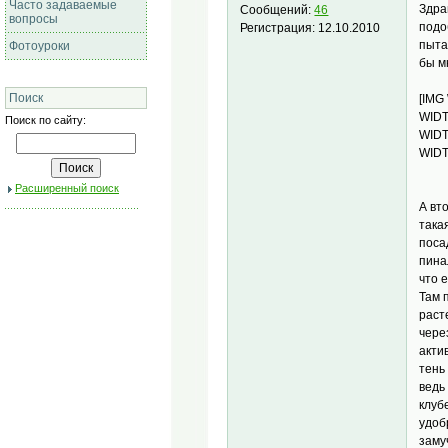
Часто задаваемые
Здра
Сообщений:
46
вопросы
подо
Регистрация:
12.10.2010
пыта
Фотоуроки
бы м
Поиск
[IMG
WIDT
Поиск по сайту:
WIDT
WIDT
Расширенный поиск
А вт
така
поса
пина
что 
Там 
раст
чере
акти
тень
ведь
клуб
удоб
заму