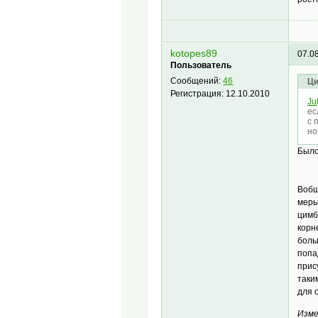
kotopes89
07.0
Пользователь
Сообщений:
46
Ци
Регистрация:
12.10.2010
Ju
ес
с 
но
Было
Вобщ
меры
цимб
корн
боль
попа
прис
таки
для 
Изме