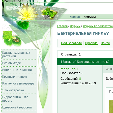
Главная
Форумы
Главная
/
Форумы
/
Форумы по семейства
Бактериальная гниль?
Пользователи
Правила
Войти
Каталог комнатных
Страницы:
1
растений
[
Закрыто
]
Бактериальная гниль?
Все об уходе
maria_gau
28.0
Вредители, болезни
Пользователь
Крупным планом
Добр
Сообщений:
8
Регистрация:
14.10.2019
Растения в интерьере
Это интересно
Пр
Гидропоника - это
просто
Цветочный гороскоп