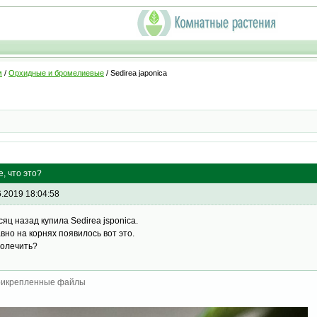
м
/
Орхидные и бромелиевые
/ Sedirea japonica
е, что это?
6.2019 18:04:58
сяц назад купила Sedirea jsponica.
вно на корнях появилось вот это.
полечить?
икрепленные файлы