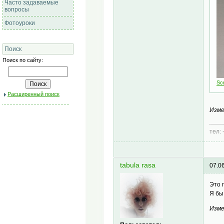
Часто задаваемые
вопросы
Фотоуроки
Поиск
Поиск по сайту:
Sc
Расширенный поиск
Изме
тел:
tabula rasa
07.0
Это 
Я бы
Изме