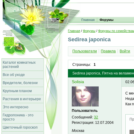
Главная
Форумы
Главная
/
Форумы
/
Форумы по семейства
Sedirea japonica
Пользователи
Правила
Войти
Каталог комнатных
Страницы:
1
растений
Sedirea japonica, Пятна на веламен
Все об уходе
Solisia
02.0
Вредители, болезни
Крупным планом
С ме
Неда
Растения в интерьере
Как 
Это интересно
Пользователь
Гидропоника - это
Сообщений:
32
просто
Пр
Регистрация:
12.07.2004
Цветочный гороскоп
Москва