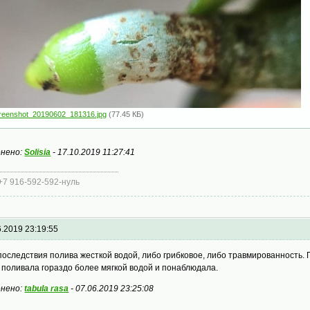
reenshot_20190602_181316.jpg
(77.45 КБ)
нено:
Solisia
-
17.10.2019 11:27:41
 +7 916-592-592-нуль
6.2019 23:19:55
последствия полива жесткой водой, либо грибковое, либо травмированность.
 поливала гораздо более мягкой водой и понаблюдала.
нено:
tabula rasa
-
07.06.2019 23:25:08