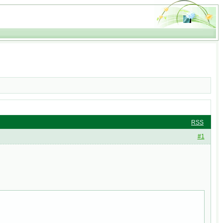
RSS
#1