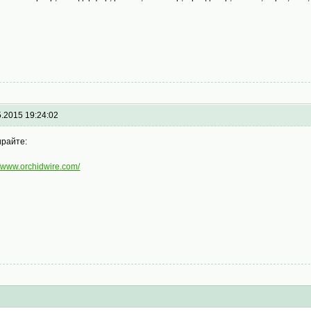
5.2015 19:24:02
райте:
//www.orchidwire.com/