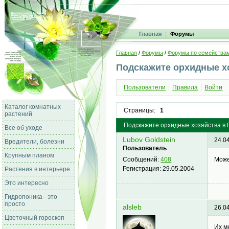
Главная
Форумы
Главная
/
Форумы
/
Форумы по семейства
Подскажите орхидные х
Пользователи
Правила
Войти
Каталог комнатных
Страницы:
1
растений
Подскажите орхидные хозяйства в
Все об уходе
Lubov Goldstein
24.0
Вредители, болезни
Пользователь
Крупным планом
Може
Сообщений:
408
Регистрация:
29.05.2004
Растения в интерьере
Это интересно
Гидропоника - это
просто
alsleb
26.0
Цветочный гороскоп
Их м