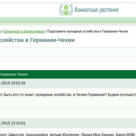
м
/
Орхидные и бромелиевые
/ Подскажите орхидные хозяйства в Германии-Чехии
озяйства в Германии-Чехии
 Германии-Чехии
4.2015 19:03:35
т быть кто-то знает орхидные хозяйства в Чехии-Германии? Будем путешество
4.2015 13:10:01
ного: Швертер, Азендорфер, рельке,Юнгингер, Орхид-Мор,Хеннис, Карге,МSВ