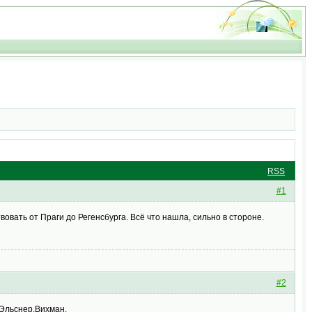
RSS
#1
вать от Праги до Регенсбурга. Всё что нашла, сильно в стороне.
#2
,Эльснер,Вихман.