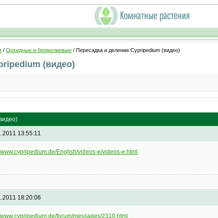
м
/
Орхидные и бромелиевые
/ Пересадка и деление Cypripedium (видео)
pripedium (видео)
видео)
1.2011 13:55:11
//www.cypripedium.de/English/videos-e/videos-e.html
1.2011 18:20:06
://www.cypripedium.de/forum/messages/2310.html