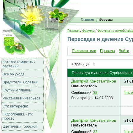
Главная
Форумы
Главная
/
Форумы
/
Форумы по семейства
Пересадка и деление Cy
Пользователи
Правила
Войти
Каталог комнатных
Страницы:
1
растений
Пересадка и деление Cypripedium (
Все об уходе
Дмитрий Константинов
21.0
Вредители, болезни
Пользователь
Крупным планом
http:
Сообщений:
32
Регистрация:
14.07.2008
Растения в интерьере
Это интересно
Гидропоника - это
просто
Дмитрий Константинов
21.0
Пользователь
Цветочный гороскоп
http
Сообщений:
32