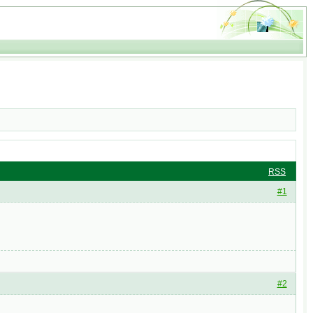
RSS
#1
#2