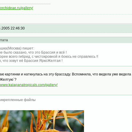
//orchideae.ru/gallery/
4.2005 22:46:30
тата
шка(Москва) пишет:
е было сказано, что это Брассия и всё !
орее всего гибрид, с чистокровной я боюсь не справлюсь !!
к, что зовут её Брассия ЯркоЖелтая !
аю картинки и наткнулась на эту брассаду. Вспомнила, что видела уже видел
Желтую`?
//www.kalapanatropicals.com/gallery/
икрепленные файлы