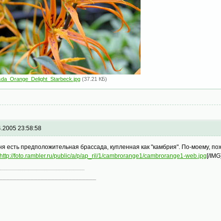
sda_Orange_Delight_Starbeck.jpg
(37.21 КБ)
4.2005 23:58:58
ня есть предположительная брассада, купленная как "камбрия". По-моему, по
http://foto.rambler.ru/public/a/p/ap_ril/1/cambrorange1/cambrorange1-web.jpg
[/IMG
____________________________