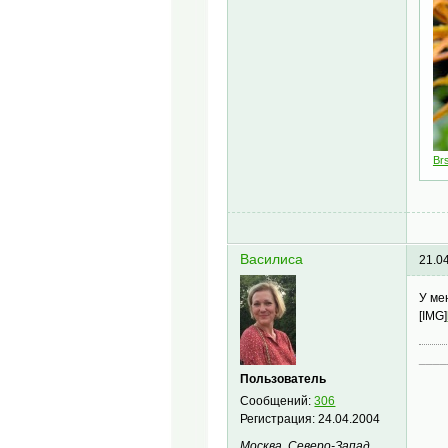
Br
Василиса
21.0
У ме
[IMG]
____
Пользователь
Сообщений:
306
Регистрация:
24.04.2004
Москва, Северо-Запад