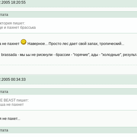
2.2005 18:20:55
тата
ктория пишет:
е и пахнет брасська
 не пахнет
Наверное... Просто лес дает свой запах, тропический...
т brassada - мы ьы не рискнули - брассии - "горячие", ады - "холодные", резуль
2.2005 00:34:33
тата
E BEAST пишет:
ша не пахнет
 не пахет...
тата