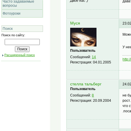
Двое нас :)
дава
Часто задаваемые
вопросы
Фотоуроки
Муся
23.0
Поиск
Можн
Поиск по сайту:
У не
Пользователь
Расширенный поиск
Сообщений:
14
http:
Регистрация:
04.01.2005
стелла тальберг
24.0
Пользователь
не б
Сообщений:
8
рост
Регистрация:
20.09.2004
что 
.пос