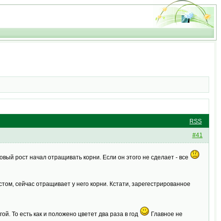
RSS
#41
овый рост начал отращивать корни. Если он этого не сделает - все
 ростом, сейчас отращивает у него корни. Кстати, зарегестрированное
гой. То есть как и положено цветет два раза в год
Главное не