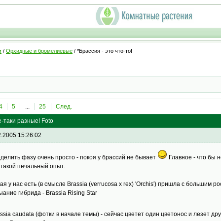
м
/
Орхидные и бромелиевые
/ *Брассия - это что-то!
4
5
...
25
След.
е-таки разные! Foto
2.2005 15:26:02
делить фазу очень просто - покоя у брассий не бывает
Главное - что бы н
 такой печальный опыт.
кая у нас есть (в смысле Brassia (verrucosa x rex) 'Orchis') пришла с большим
ыание гибрида - Brassia Rising Star
assia caudata (фотки в начале темы) - сейчас цветет один цветонос и лезет дру