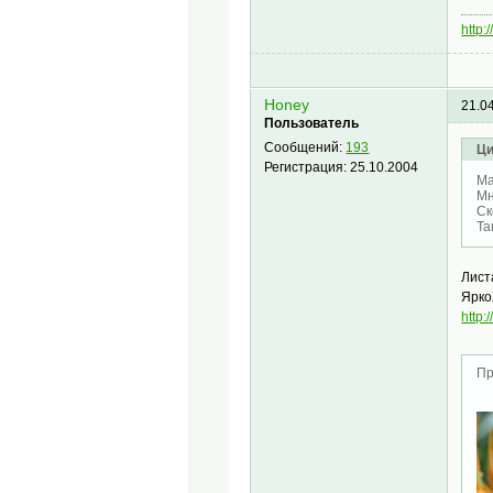
http:
Honey
21.0
Пользователь
Сообщений:
193
Ци
Регистрация:
25.10.2004
Ма
Мн
Ск
Та
Лист
Ярко
http:
Пр