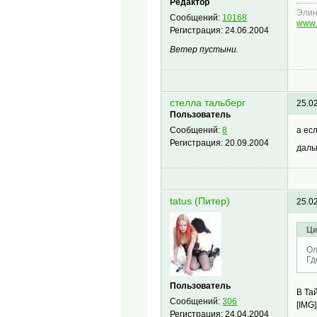
Редактор
Эли
Сообщений:
10168
www.
Регистрация:
24.06.2004
Ветер пустыни.
стелла тальберг
25.0
Пользователь
а ес
Сообщений:
8
Регистрация:
20.09.2004
даль
tatus (Питер)
25.0
Ци
Ол
Гд
Пользователь
В Тай
Сообщений:
306
[IMG]
Регистрация:
24.04.2004