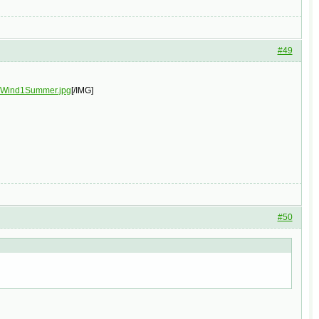
#49
al1Wind1Summer.jpg
[/IMG]
#50