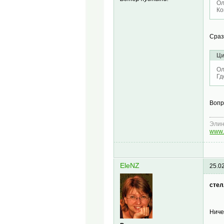
Ол
Ко
Сраз
Ци
Ол
Гд
Вопр
Эли
www.
EleNZ
25.0
стел
Ниче