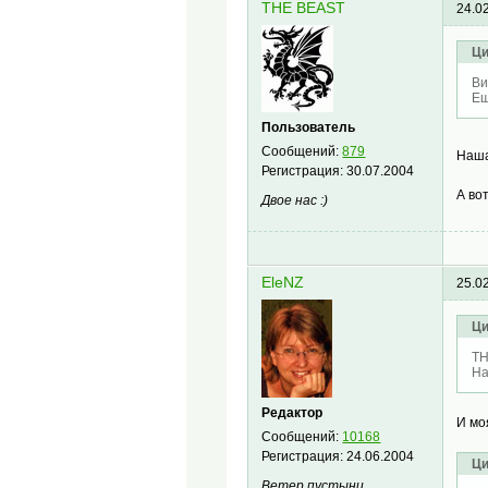
THE BEAST
24.0
Ци
Ви
Ещ
Пользователь
Сообщений:
879
Наша
Регистрация:
30.07.2004
А во
Двое нас :)
EleNZ
25.0
Ци
TH
На
Редактор
И моя
Сообщений:
10168
Регистрация:
24.06.2004
Ци
Ветер пустыни.