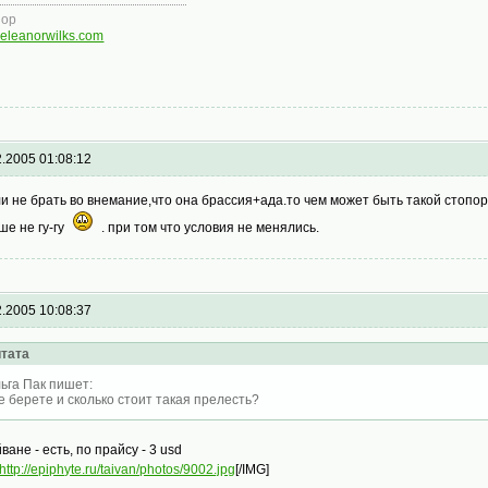
нор
eleanorwilks.com
2.2005 01:08:12
ли не брать во внемание,что она брассия+ада.то чем может быть такой стопор 
ше не гу-гу
. при том что условия не менялись.
2.2005 10:08:37
тата
ьга Пак пишет:
е берете и сколько стоит такая прелесть?
ване - есть, по прайсу - 3 usd
http://epiphyte.ru/taivan/photos/9002.jpg
[/IMG]