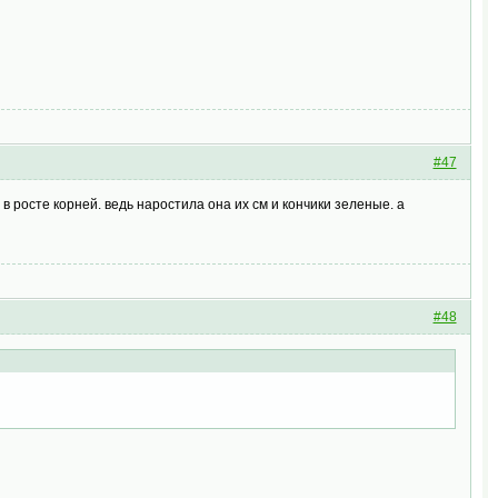
#47
в росте корней. ведь наростила она их см и кончики зеленые. а
#48