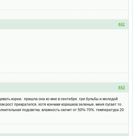
#42
#43
щивать корни. пришла она ко мне в сентебре .три бульбы и молодой
том рост прекратился. хотя кончики корешков зеленые. меня пугает то
полнительная подсветка. влажность скочит от 50%-70%. температура 20