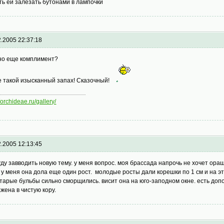
ть ей залезать бутонами в лампочки
2.2005 22:37:18
о еще комплимент?
е такой изысканный запах! Сказочный!
//orchideae.ru/gallery/
2.2005 12:13:45
уду завводить новую тему. у меня вопрос. моя брассада напрочь не хочет ора
. у меня она дола еще один рост. молодые росты дали корешки по 1 см и на э
старые бульбы сильно сморщились. висит она на юго-заподном окне. есть до
ажена в чистую кору.