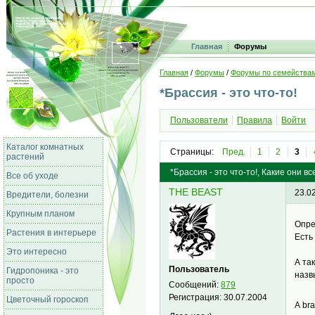
Главная
Форумы
Главная
/
Форумы
/
Форумы по семейства
*Брассия - это что-то!
Пользователи
Правила
Войти
Каталог комнатных
Страницы:
Пред.
1
2
3
растений
*Брассия - это что-то!, Какие они вс
Все об уходе
THE BEAST
23.0
Вредители, болезни
Крупным планом
Опре
Растения в интерьере
Есть
Это интересно
А та
Пользователь
Гидропоника - это
назв
просто
Сообщений:
879
Регистрация:
30.07.2004
Цветочный гороскоп
А br