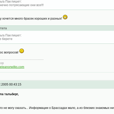
ьга Пак пишет:
нечно потрясающие они все!!!
у хочется много брасек хороших и разных!
тата
ьга Пак пишет:
е берете
ос вопросов!
нор
eleanorwilks.com
2.2005 00:43:15
ла тальберг,
го не могу сказать... Информации о Брассадах мало, а из близких знакомых ни