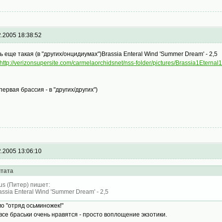
2.2005 18:38:52
ть еще такая (в "других/онцидиумах")Brassia Enteral Wind 'Summer Dream' - 2,5
http://verizonsupersite.com/carmelaorchidsnet/nss-folder/pictures/Brassia1Etern
(первая брассия - в "других/других")
2.2005 13:06:10
тата
tus (Питер) пишет:
assia Enteral Wind 'Summer Dream' - 2,5
о "отряд осьминожек!"
все браськи очень нравятся - просто воплощение экзотики.