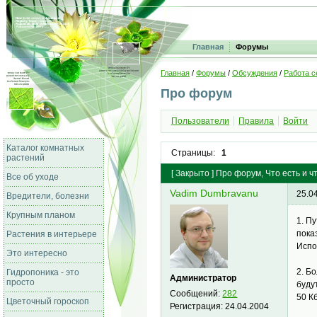
Главная
Форумы
Главная
/
Форумы
/
Обсуждения
/
Работа с
Про форум
Пользователи
Правила
Войти
Каталог комнатных
Страницы:
1
растений
[
Закрыто
]
Про форум, Что есть и ч
Все об уходе
Vadim Dumbravanu
25.0
Вредители, болезни
Крупным планом
1. П
пока
Растения в интерьере
Испо
Это интересно
2. Б
Гидропоника - это
Администратор
просто
буду
Сообщений:
282
50 К
Цветочный гороскоп
Регистрация:
24.04.2004