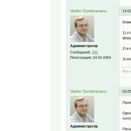
Vadim Dumbravanu
14.0
Изме
1) с
фору
Администратор
2) в
Сообщений:
282
Регистрация:
24.04.2004
3) и
Все н
Vadim Dumbravanu
03.0
Прои
Одно
почту
Администратор
Расш