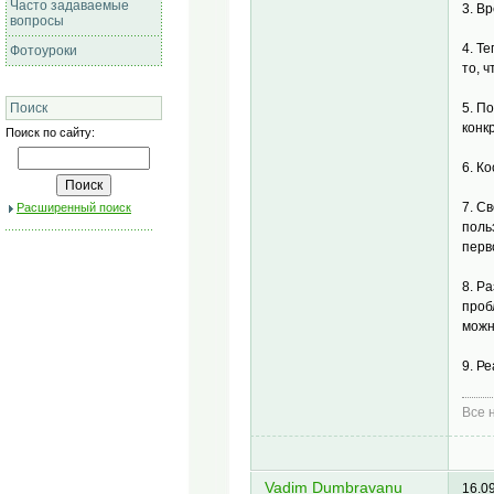
Часто задаваемые
3. В
вопросы
4. Т
Фотоуроки
то, ч
5. П
Поиск
конк
Поиск по сайту:
6. К
7. С
Расширенный поиск
поль
перв
8. Р
проб
можн
9. Р
Все н
Vadim Dumbravanu
16.0