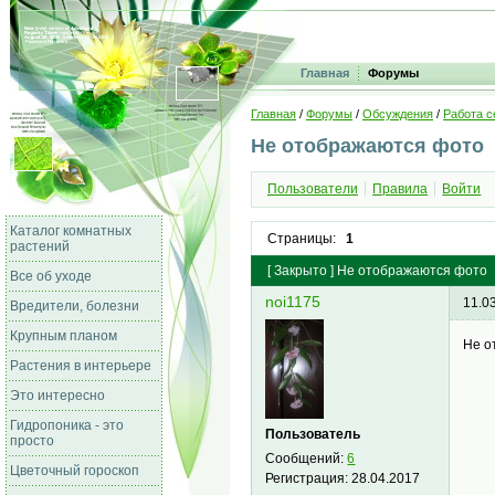
Главная
Форумы
Главная
/
Форумы
/
Обсуждения
/
Работа с
Не отображаются фото
Пользователи
Правила
Войти
Каталог комнатных
Страницы:
1
растений
[
Закрыто
]
Не отображаются фото
Все об уходе
noi1175
11.0
Вредители, болезни
Крупным планом
Не о
Растения в интерьере
Это интересно
Гидропоника - это
Пользователь
просто
Сообщений:
6
Цветочный гороскоп
Регистрация:
28.04.2017