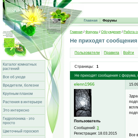
Главная
Форумы
Главная
/
Форумы
/
Обсуждения
/
Работа с
Не приходят сообщения
Пользователи
Правила
Войти
Каталог комнатных
Страницы:
1
растений
Не приходят сообщения с форума,
Все об уходе
elenn1966
15.0
Вредители, болезни
Крупным планом
Здра
подп
Растения в интерьере
вспл
Это интересно
по
Гидропоника - это
Пользователь
просто
Сообщений:
3
Цветочный гороскоп
Регистрация:
18.03.2015
Все 