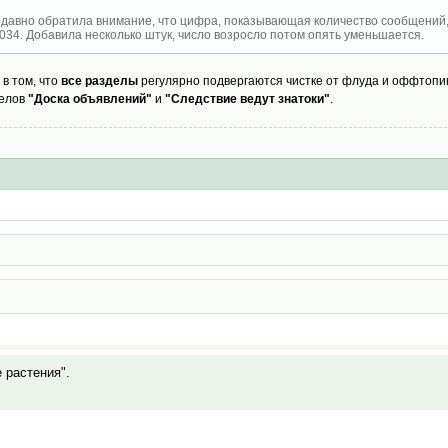
давно обратила внимание, что цифра, показывающая количество сообщений, 
1034. Добавила несколько штук, число возросло потом опять уменьшается.
 в том, что
все разделы
регулярно подвергаются чистке от флуда и оффтопик
елов
"Доска объявлений"
и
"Следствие ведут знатоки"
.
е растения".