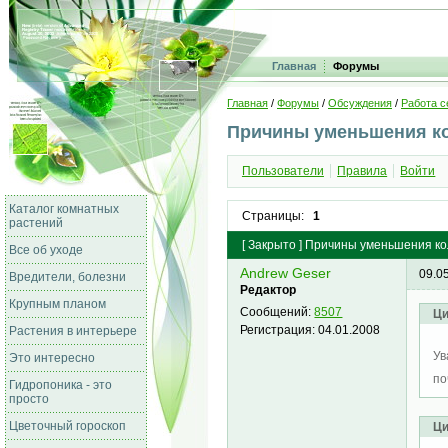
Главная
Форумы
Главная
/
Форумы
/
Обсуждения
/
Работа с
Причины уменьшения к
Пользователи
Правила
Войти
Каталог комнатных
Страницы:
1
растений
[
Закрыто
]
Причины уменьшения ко
Все об уходе
Andrew Geser
09.0
Вредители, болезни
Редактор
Крупным планом
Сообщений:
8507
Ци
Регистрация:
04.01.2008
Растения в интерьере
Ув
Это интересно
по
Гидропоника - это
просто
Цветочный гороскоп
Ци