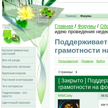
Главная
Форумы
Главная
/
Форумы
/
Об
идею проведения неде
Поддерживает
грамотности 
Каталог комнатных
растений
Все об уходе
Пользователи
Правила
Войти
Вредители, болезни
Страницы:
1
Крупным планом
[
Закрыто
]
Поддерж
Растения в интерьере
грамотности на фо
Это интересно
Гидропоника - это
WildCatty
09.0
просто
Цветочный гороскоп
как-т