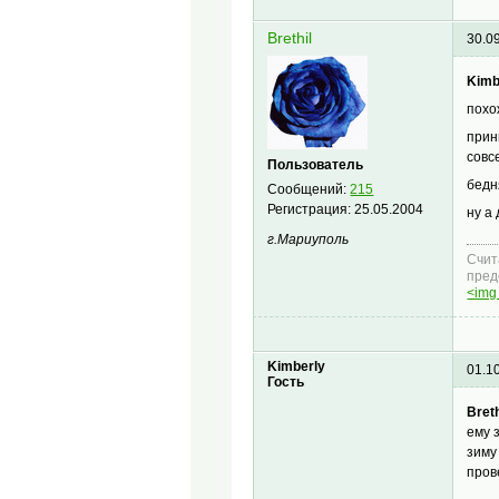
Brethil
30.0
Kimb
похо
прин
совс
Пользователь
бед
Сообщений:
215
Регистрация:
25.05.2004
ну а
г.Мариуполь
Счит
пред
<img 
Kimberly
01.1
Гость
Breth
ему 
зиму
пров