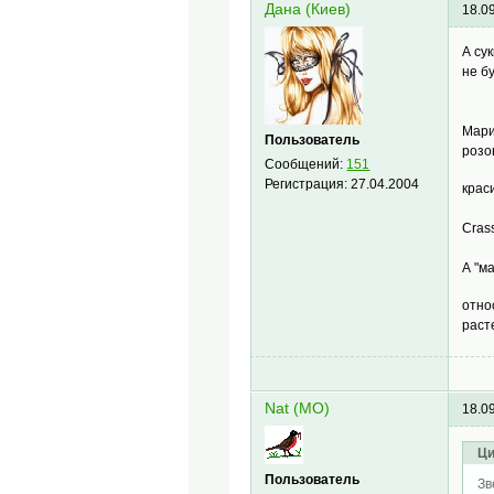
Дана (Киев)
18.0
А су
не б
Мари
Пользователь
розо
Сообщений:
151
Регистрация:
27.04.2004
крас
Cras
А "м
отно
раст
Nat (МО)
18.0
Ци
Пользователь
Зв