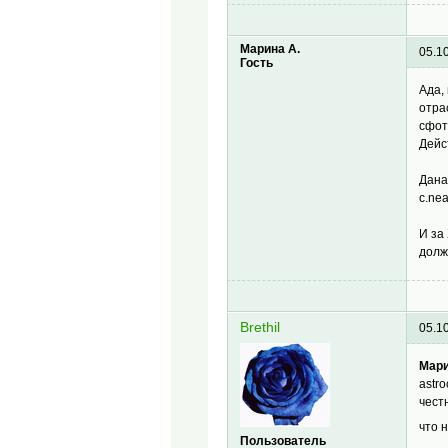
Марина А.
05.1
Гость
Ада,
отра
сфотк
Дейс
Дана
c.ne
И за
долж
Brethil
05.1
Мари
astro
чест
что 
Пользователь