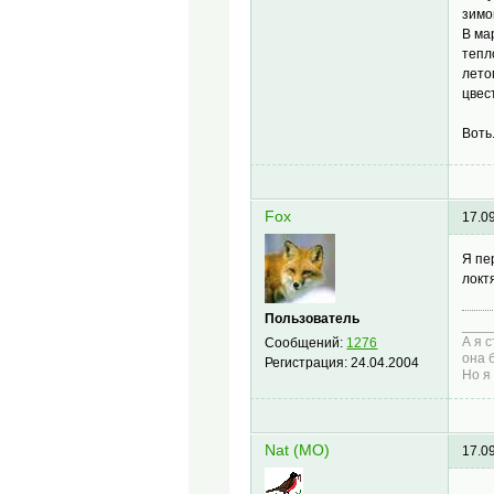
зимо
В ма
тепл
лето
цвес
Воть
Fox
17.0
Я пер
локт
Пользователь
____
А я 
Сообщений:
1276
она 
Регистрация:
24.04.2004
Но я
Nat (МО)
17.0