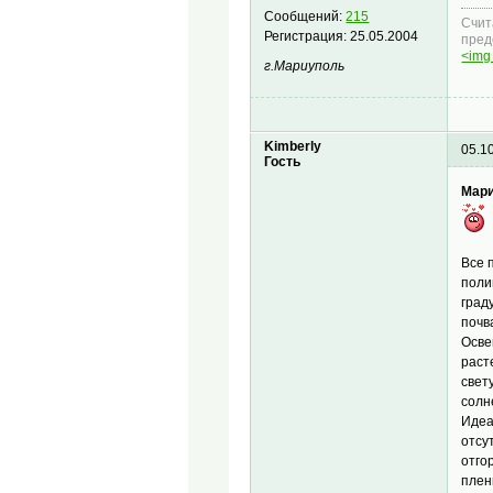
Сообщений:
215
Счит
Регистрация:
25.05.2004
пред
<img 
г.Мариуполь
Kimberly
05.1
Гость
Мари
Все 
поли
град
почв
Осве
раст
свет
солн
Идеа
отсу
отго
плен