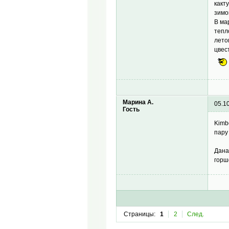
какт
зимо
В ма
тепл
лето
цвес
Марина А.
05.1
Гость
Kimb
пару
Дана,
горш
Страницы:
1
2
След.