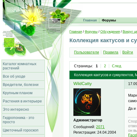
Главная
Форумы
Главная
/
Форумы
/
Обсуждения
/
Вокруг ц
Коллекция кактусов и с
Пользователи
Правила
Войти
Каталог комнатных
Страницы:
1
2
След.
растений
Коллекция кактусов и суккулентов,
Все об уходе
WildCatty
17.0
Вредители, болезни
Крупным планом
Мари
само
Растения в интерьере
Да и
Это интересно
Гидропоника - это
Администратор
Спор
просто
отве
Сообщений:
2071
Цветочный гороскоп
он в
Регистрация:
24.04.2004
Face