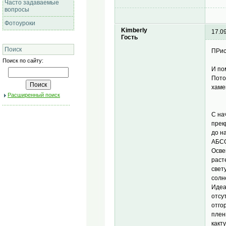
Часто задаваемые
вопросы
Фотоуроки
Kimberly
17.0
Гость
Поиск
ПРис
Поиск по сайту:
И по
Пото
хаме
Расширенный поиск
С на
прек
до н
АБСО
Осве
раст
свет
солн
Идеа
отсу
отго
плен
какт