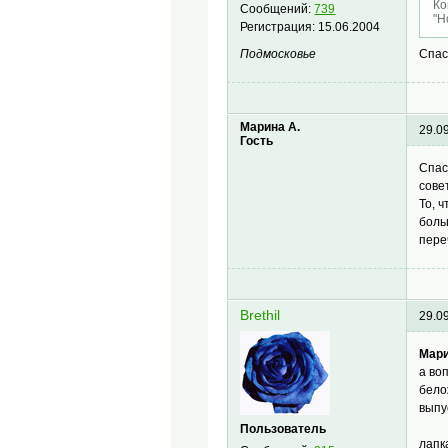
Ко
Сообщений:
739
"Н
Регистрация:
15.06.2004
Спас
Подмосковье
Марина А.
29.0
Гость
Спас
сове
То, 
боль
пере
Brethil
29.0
Мари
а во
бело
выпу
Пользователь
лапк