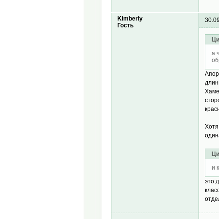
Kimberly
30.0
Гость
Ци
а 
об
Апор
длин
Хаме
стор
крас
Хотя
один
Ци
и 
это 
клас
отде