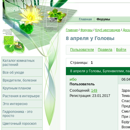
Главная
Форумы
Главная
/
Форумы
/
Клуб цветоводов
/
Доск
8 апреля у Головы
Пользователи
Правила
Войти
Каталог комнатных
Страницы:
1
растений
8 апреля у Головы, Бугенвиллии, п
Все об уходе
ибо
06.0
Вредители, болезни
Пользователь
Крупным планом
Здра
Сообщений:
149
Тема
Регистрация:
23.01.2017
Растения в интерьере
Спас
Это интересно
Пред
Смел
Гидропоника - это
просто
При 
Буду
Цветочный гороскоп
Возм