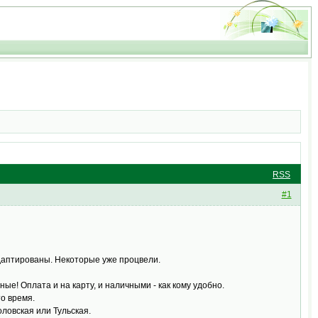
RSS
#1
адаптированы. Некоторые уже процвели.
е! Оплата и на карту, и наличными - как кому удобно.
то время.
ловская или Тульская.