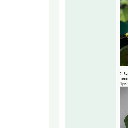
2. Б
скло
Прил