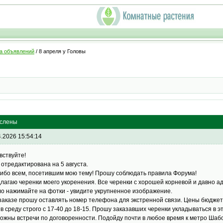
а объявлений
/ 8 апреля у Головы
аслены
4.2026 15:54:14
вствуйте!
 отредактирована на 5 августа.
ибо всем, посетившим мою тему! Прошу соблюдать правила Форума!
лагаю черенки моего укоренения. Все черенки с хорошей корневой и давно 
о нажимайте на фотки - увидите укрупненное изображение.
заказе прошу оставлять номер телефона для экстренной связи. Цены бюджетны
 в среду строго с 17-40 до 18-15. Прошу заказавших черенки укладываться в э
ожны встречи по договоренности. Подойду почти в любое время к метро Шабо