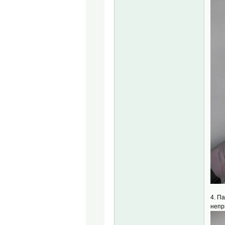
4. П
непр