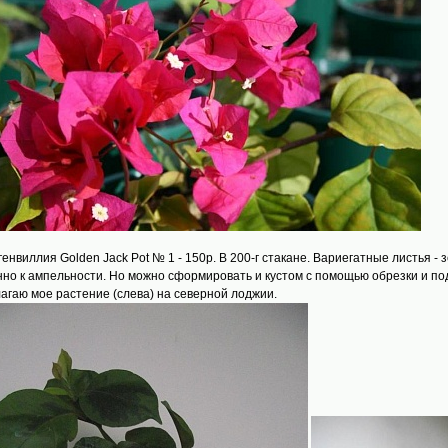
угенвиллия Golden Jack Pot № 1 - 150р. В 200-г стакане. Вариегатные листья
нно к ампельности. Но можно сформировать и кустом с помощью обрезки и п
агаю мое растение (слева) на северной лоджии.