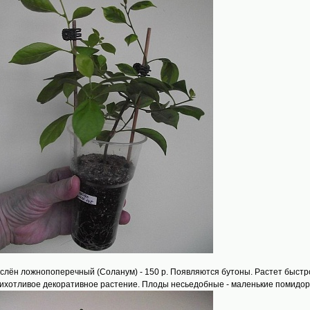
аслён ложнопоперечный (Соланум) - 150 р. Появляются бутоны. Растет быстро
ихотливое декоративное растение. Плоды несьедобные - маленькие помидорки