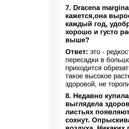
7. Dracena margina
кажется,она выро
каждый год, удоб
хорошо и густо ра
выше?
Ответ:
это - редко
пересадки в большо
приходится обрезат
такое высокое рас
здоровой, не тороп
8. Недавно купила
выглядела здорово
листьях появляют
сохнут. Опрыскива
воздуха. Никаких 