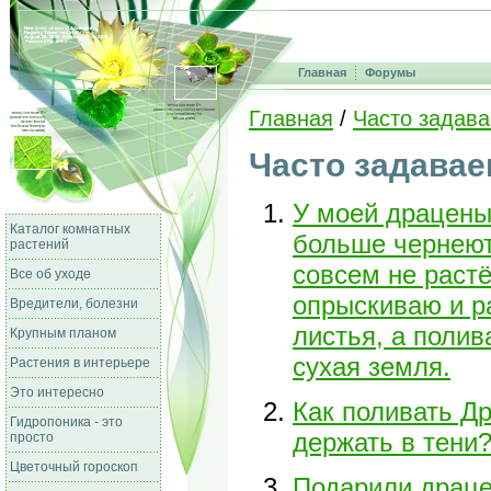
Главная
Форумы
Главная
/
Часто задав
Часто задава
У моей драцены
Каталог комнатных
больше чернеют
растений
совсем не растё
Все об уходе
опрыскиваю и р
Вредители, болезни
листья, а полив
Крупным планом
сухая земля.
Растения в интерьере
Это интересно
Как поливать Д
Гидропоника - это
держать в тени
просто
Цветочный гороскоп
Подарили драцен