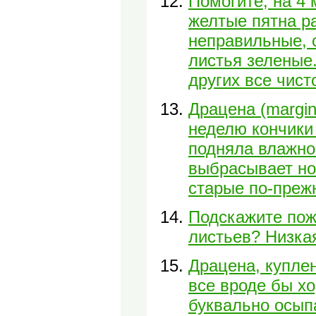
Помогите, на 4
желтые пятна ра
неправильные, 
листья зеленые.
других все чист
Драцена (margin
неделю кончики
подняла влажно
выбрасывает нов
старые по-преж
Подскажите пож
листьев? Низка
Драцена, купле
все вроде бы хо
буквально осыпа