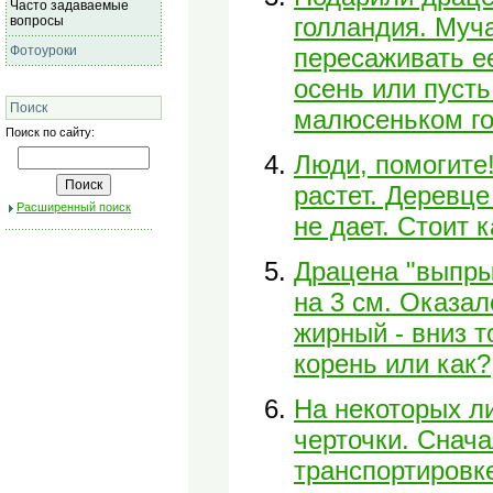
Часто задаваемые
голландия. Муч
вопросы
Фотоуроки
пересаживать ее
осень или пусть
Поиск
малюсеньком го
Поиск по сайту:
Люди, помогите
растет. Деревце
Расширенный поиск
не дает. Стоит 
Драцена "выпры
на 3 см. Оказал
жирный - вниз т
корень или как?
На некоторых л
черточки. Снач
транспортировке