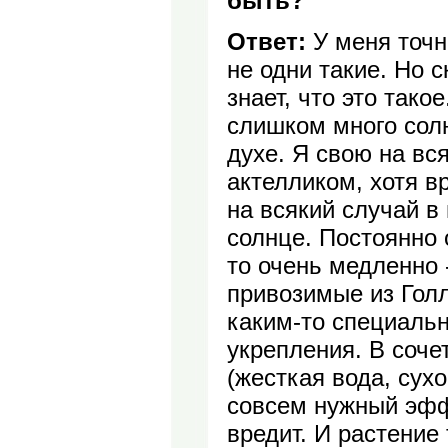
быть?
Ответ:
У меня точн
не одни такие. Но с
знает, что это так
слишком много солн
духе. Я свою на в
актелликом, хотя в
на всякий случай в 
солнце. Постоянно
то очень медленно 
привозимые из Гол
каким-то специаль
укрепления. В соч
(жесткая вода, сухо
совсем нужный эффе
вредит. И растение