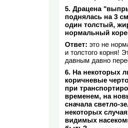
5. Драцена "выпр
поднялась на 3 см
один толстый, жир
нормальный коре
Ответ:
это не норм
и толстого корня! Э
давным давно пере
6. На некоторых л
коричневые черто
при транспортиров
временем, на нов
сначала светло-з
некоторых случая
видимых насекомы