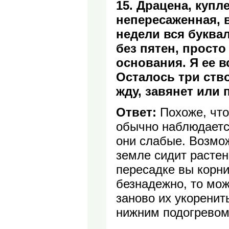
15. Драцена, купл
непересаженная, в
недели вся буква
без пятен, просто
основания. Я ее в
Осталось три ство
жду, завянет или 
Ответ:
Похоже, что
обычно наблюдается
они слабые. Возмож
земле сидит растен
пересадке вы корни
безнадежно, то мож
заново их укоренить
нижним подогревом