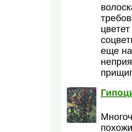
волоск
требов
цветет
соцвет
еще на
неприя
прищип
Гипоц
Многоч
похожи