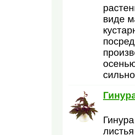
растен
виде м
кустар
посред
произв
осенью
сильно
Гинур
Гинура
листья