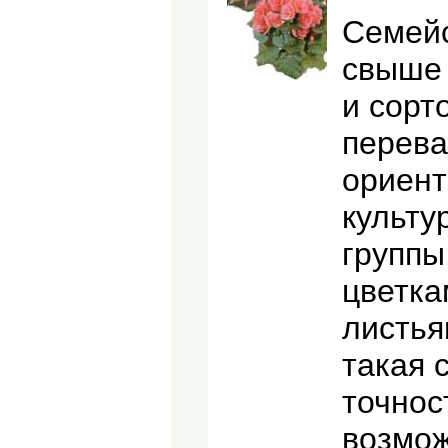
Семейс
свыше 
и сорт
перева
ориент
культу
группы
цветка
листья
такая 
точнос
возмож