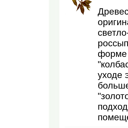
Древес
оригин
светло
россып
форме 
"колба
уходе 
больше
"золот
подход
помещ