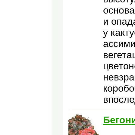
основа
и опад
у какт
ассими
вегета
цветон
невзра
коробо
впосле
Бегон