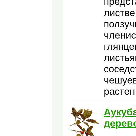
предст
листве
ползу
членис
глянце
листья
соседс
чешуев
растен
Аукуба
дерев