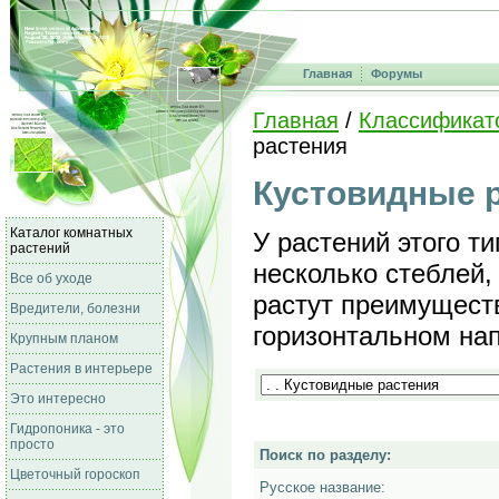
Главная
Форумы
Главная
/
Классификат
растения
Кустовидные 
Каталог комнатных
У растений этого т
растений
несколько стеблей, 
Все об уходе
растут преимущест
Вредители, болезни
горизонтальном на
Крупным планом
Растения в интерьере
Это интересно
Гидропоника - это
просто
Поиск по разделу:
Цветочный гороскоп
Русское название: