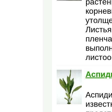
растен
корнев
утолще
Листья
пленча
выполн
листоо
Аспид
Аспиди
извест