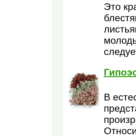
Это кр
блестя
листья
молоды
следуе
Гипоэ
В есте
предст
произр
Относи