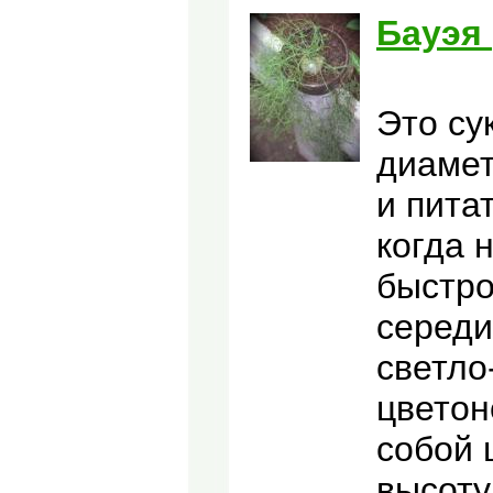
Бауэя 
Это су
диамет
и пита
когда 
быстро
середи
светло
цветон
собой 
высоту