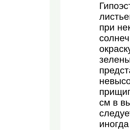
Гипоэс
листье
при не
солнеч
окраск
зелены
предст
невысо
прищи
см в в
следуе
иногда