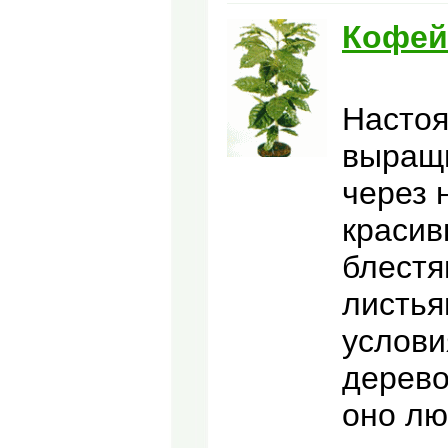
Кофей
Насто
выращи
через 
красив
блестя
листья
услови
дерево
оно лю