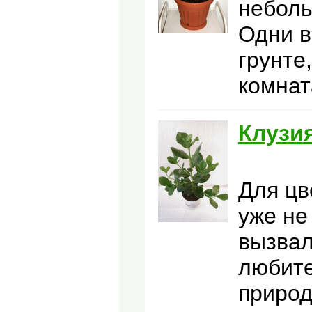
небол
Одни в
грунте
комнат
Клузи
Для цв
уже не
вызвал
любите
природ