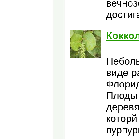
вечноз
достиг
Кокко
Неболь
виде р
Флорид
Плоды 
деревя
которй
пурпур