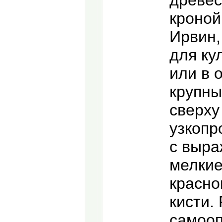
древес
кроной
Ирвин,
для ку
или в 
крупны
сверху
узкопр
с выра
мелкие
красно
кисти.
самооп