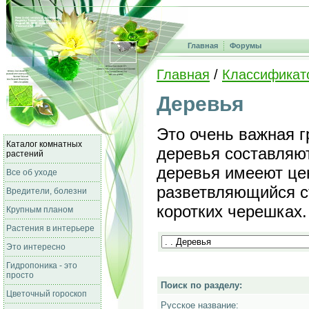
Главная
Форумы
Главная
/
Классификат
Деревья
Это очень важная г
Каталог комнатных
деревья составляют
растений
деревья имееют це
Все об уходе
разветвляющийся с
Вредители, болезни
коротких черешках.
Крупным планом
Растения в интерьере
Это интересно
Гидропоника - это
просто
Поиск по разделу:
Цветочный гороскоп
Русское название: