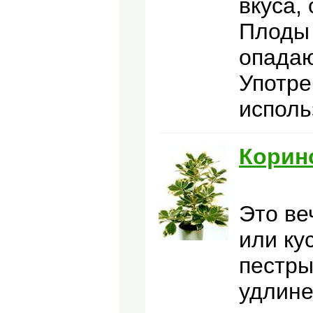
вкуса,
Плоды 
опадаю
Употре
исполь
Корин
Это ве
или ку
пестры
удлине