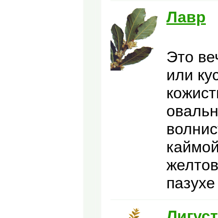
Лавр
Это ве
или ку
кожист
овальн
волнис
каймой
желтов
пазухе
Лигус