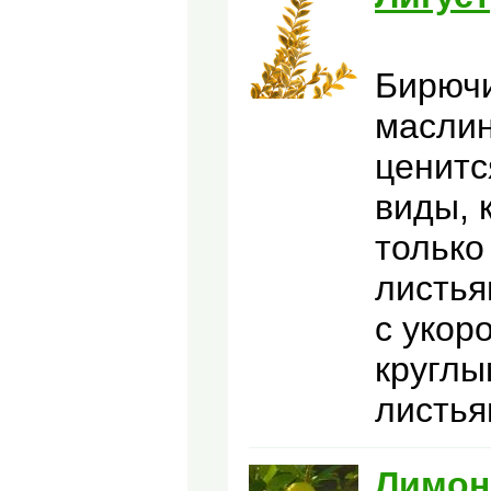
Бирючи
маслин
ценитс
виды, 
только
листья
с укор
кругл
листья
Лимон