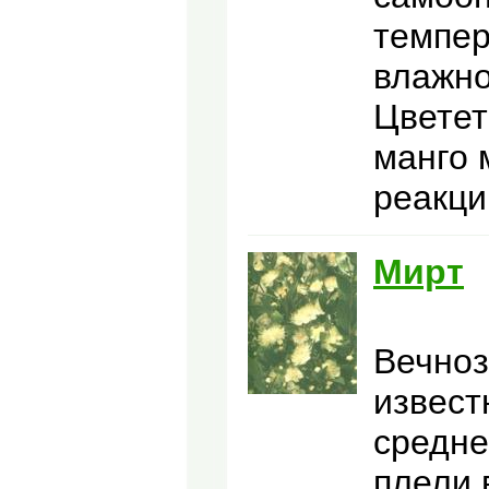
темпер
влажно
Цветет
манго 
реакци
Мирт
Вечноз
извест
средне
плели 