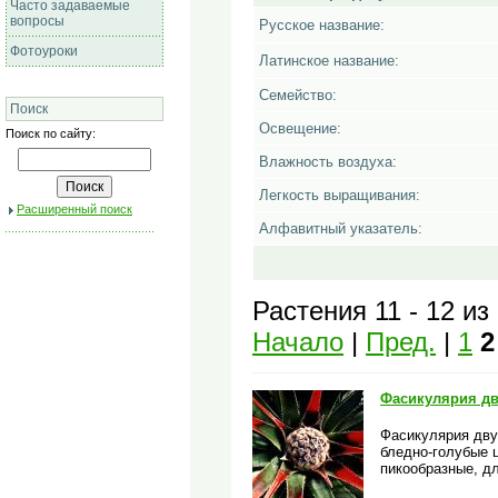
Часто задаваемые
вопросы
Русское название:
Фотоуроки
Латинское название:
Семейство:
Поиск
Освещение:
Поиск по сайту:
Влажность воздуха:
Легкость выращивания:
Расширенный поиск
Алфавитный указатель:
Растения 11 - 12 из
Начало
|
Пред.
|
1
2
Фасикулярия дв
Фасикулярия дву
бледно-голубые 
пикообразные, д