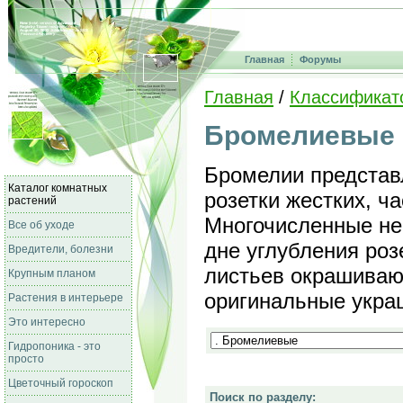
Главная
Форумы
Главная
/
Классификат
Бромелиевые
Бромелии представ
Каталог комнатных
розетки жестких, ч
растений
Многочисленные не
Все об уходе
дне углубления роз
Вредители, болезни
листьев окрашивают
Крупным планом
оригинальные украш
Растения в интерьере
Это интересно
Гидропоника - это
просто
Цветочный гороскоп
Поиск по разделу: