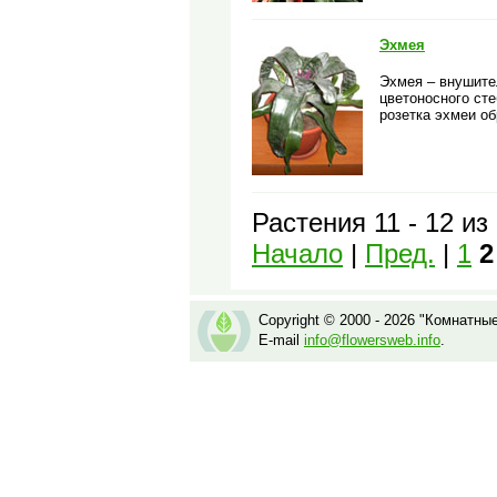
Эхмея
Эхмея – внушите
цветоносного ст
розетка эхмеи об
Растения 11 - 12 из
Начало
|
Пред.
|
1
2
Copyright © 2000 - 2026 "Комнатны
E-mail
info@flowersweb.info
.