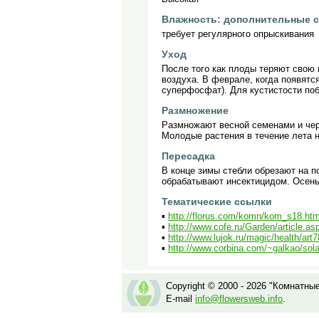
Влажность: дополнительные 
требует регулярного опрыскивания
Уход
После того как плоды теряют свою 
воздуха. В феврале, когда появятс
суперфосфат). Для кустистости по
Размножение
Размножают весной семенами и чере
Молодые растения в течение лета н
Пересадка
В конце зимы стебли обрезают на п
обрабатывают инсектицидом. Осень
Тематические ссылки
▪
http://florus.com/komn/kom_s18.htm
▪
http://www.cofe.ru/Garden/article.a
▪
http://www.lujok.ru/magic/health/art
▪
http://www.corbina.com/~galkao/so
Copyright © 2000 - 2026 "Комнатны
E-mail
info@flowersweb.info
.