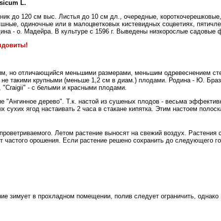
sicum L.
ик до 120 см выс. Листья до 10 см дл., очередные, короткочерешковые
зушные, одиночные или в малоцветковых кистевидных соцветиях, пятичл
дина - о. Мадейра. В культуре с 1596 г. Выведены низкорослые садовые
ядовиты!
.
им, но отличающийся меньшими размерами, меньшим одревеснением сте
не такими крупными (меньше 1,2 см в диам.) плодами. Родина - Ю. Бра
 "Craigii" - с белыми и красными плодами.
ие "Ангинное дерево". Т.к. настой из сушеных плодов - весьма эффекти
 сухих ягод настаивать 2 часа в стакане кипятка. Этим настоем полоска
 проветриваемого. Летом растение выносят на свежий воздух. Растения 
т частого орошения. Если растение решено сохранить до следующего го
ние зимует в прохладном помещении, полив следует ограничить, однако