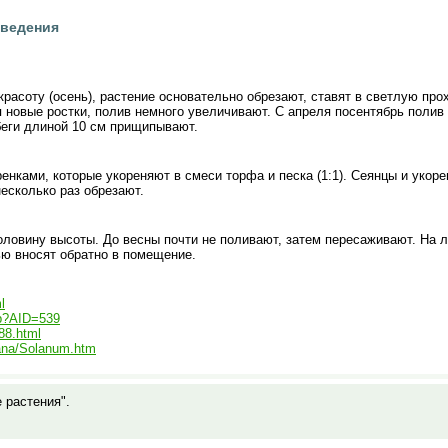
сведения
красоту (осень), растение основательно обрезают, ставят в светлую п
я новые ростки, полив немного увеличивают. С апреля посентябрь полив
беги длиной 10 см прищипывают.
нками, которые укореняют в смеси торфа и песка (1:1). Сеянцы и укор
есколько раз обрезают.
оловину высоты. До весны почти не поливают, затем пересаживают. На л
ю вносят обратно в помещение.
l
sp?AID=539
788.html
lana/Solanum.htm
е растения".