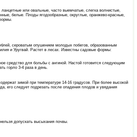
, ланцетные или овальные, часто выемчатые, слегка волнистые,
енные, белые. Плоды ягодообразные, округлые, оранжево-красные,
 формы.
блей, сероватым опушением молодых побегов, образованным
зилия и Уругвай. Растет в лесах. Известны садовые формы:
вное средство для больбы с ангиной. Настой готовится следующим
ть горло 3-4 раза в день.
содержат зимой при температуре 14-16 градусов. При более высокой
да, его следует подрезать после опадения плодов и увядания
 нельзя допускать высыхания почвы.