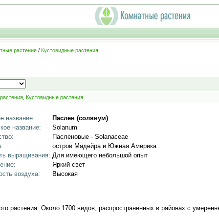
тные растения
/
Кустовидные растения
 растения
,
Кустовидные растения
е название:
Паслен (солянум)
кое название:
Solanum
тво:
Пасленовые - Solanaceae
:
остров Мадейра и Южная Америка
ть выращивания:
Для имеющего небольшой опыт
ение:
Яркий свет
сть воздуха:
Высокая
того растения. Около 1700 видов, распространенных в районах с умеренн