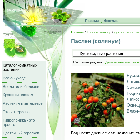
Главная
Форумы
Главная
/
Классификатор
/
Декоративнолис
Паслен (солянум)
См. также разделы:
Декоративнолистные
Каталог комнатных
растений
Русско
Все об уходе
Латинс
Вредители, болезни
Семейс
Родина
Крупным планом
Легкос
Растения в интерьере
Освещ
Влажно
Это интересно
Гидропоника - это
просто
Род носит древнее лат. название э
Цветочный гороскоп