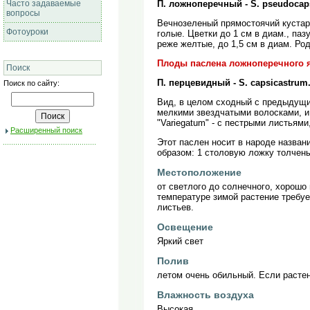
Часто задаваемые
П. ложноперечный - S. pseudocap
вопросы
Вечнозеленый прямостоячий кустарн
Фотоуроки
голые. Цветки до 1 см в диам., па
реже желтые, до 1,5 см в диам. Ро
Плоды паслена ложноперечного 
Поиск
П. перцевидный - S. capsicastrum
Поиск по сайту:
Вид, в целом сходный с предыдущ
мелкими звездчатыми волосками, и 
"Variegatum" - с пестрыми листьями,
Расширенный поиск
Этот паслен носит в народе назван
образом: 1 столовую ложку толченых
Местоположение
от светлого до солнечного, хорошо
температуре зимой растение требуе
листьев.
Освещение
Яркий свет
Полив
летом очень обильный. Если расте
Влажность воздуха
Высокая