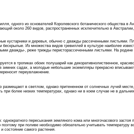
илля, одного из основателей Королевского ботанического общества в Анг
вающий около 260 видов, распространенных исключительно в Австралии,
ные кустарники и деревья, обычно с дважды рассеченными листьями. Пл
м бескрылые. Из множества видов гревиллей в культуре наиболее извес
рными дважды-, реже трижды перисторассеченными листьями. На родине 
.
уется в тропиках обоих полушарий как декоративнолиственное, красив
 зимних садах, а молодые небольшие экземпляры прекрасно вписывают
 переносит переувлажнение.
ю размещают в светлом, однако притененном от солнечных лучей месте, 
ь при более низких температурах, однако ни в коем случае не в дальни
: однократного пересыхания земляного кома или многочасового застоя п
поэтому при поливе необходимо обязательно учитывать температуру воз
 и состояние самого растения.