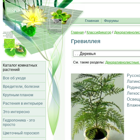
Главная
Форумы
Главная
/
Классификатор
/
Декоративнолис
Гревиллея
См. также разделы:
Декоративнолистные
Каталог комнатных
растений
Русско
Все об уходе
Латинс
Вредители, болезни
Родина
Легкос
Крупным планом
Освещ
Растения в интерьере
Влажно
Это интересно
Гидропоника - это
просто
Цветочный гороскоп