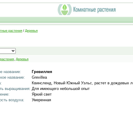
тные растения
/
Деревья
 растения
,
Деревья
е название:
Гревиллея
кое название:
Grevillea
:
Квинсленд, Новый Южный Уэльс, растет в дождевых л
ть выращивания:
Для имеющего небольшой опыт
ение:
Яркий свет
сть воздуха:
Умеренная