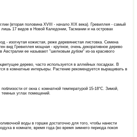
лии (вторая половина XVIII - начало XIX века). Гревиллея - самый
 лишь 17 видов в Новой Каледонии, Тасмании и на островах
од - изогнутая кожистая, реже деревянистая листовка. Семена
тен вид Гревиллея мощная - крупное, очень декоративное дерево
в Австралии ее называют "шелковым дубом" из-за красивого
оцветущее дерево, часто используется в аллейных посадках. В
ся в комнатные интерьеры. Растение рекомендуется выращивать в
поблизости от окна с комнатной температурой 15-18°С. Зимой,
х темных углах помещений.
оливочной воды в горшке достаточно для того, чтобы нанести
духа в комнате, время года (во время зимнего периода покоя