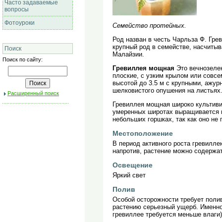
Часто задаваемые
вопросы
Фотоуроки
Семейство протейных.
Род назван в честь Чарльза Ф. Грев
крупный род в семействе, насчиты
Поиск
Малайзии.
Поиск по сайту:
Гревиллея мощная
Это вечнозеле
плоские, с узким крылом или совсе
высотой до 3.5 м с крупными, ажу
шелковистого опушения на листьях
Расширенный поиск
Гревиллея мощная широко культивир
умеренных широтах выращивается в
небольших горшках, так как оно не
Местоположение
В период активного роста гревилле
напротив, растение можно содержат
Освещение
Яркий свет
Полив
Особой осторожности требует полив
растению серьезный ущерб. Именно 
гревиллее требуется меньше влаги)