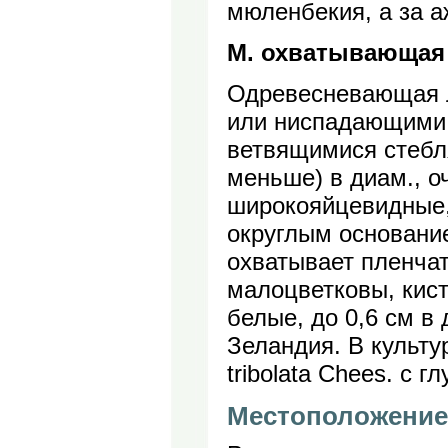
мюленбекия, а за а
М. охватывающая -
Одревесневающая 
или ниспадающими 
ветвящимися стебля
меньше) в диам., о
широкояйцевидные,
округлым основани
охватывает пленча
малоцветковы, кис
белые, до 0,6 см в
Зеландия. В культур
tribolata Chees. с 
Местоположение