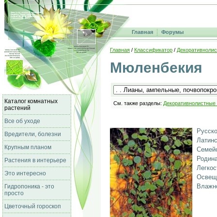
Главная
Форумы
Главная
/
Классификатор
/
Декоративнолис
Мюленбекия
Каталог комнатных
См. также разделы:
Декоративнолистные
растений
Все об уходе
Русско
Вредители, болезни
Латинс
Крупным планом
Семейс
Родина
Растения в интерьере
Легкос
Это интересно
Освещ
Влажно
Гидропоника - это
просто
Цветочный гороскоп