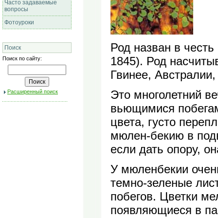
Часто задаваемые
вопросы
Фотоуроки
Род назван в честь
Поиск
1845). Род насчиты
Поиск по сайту:
Гвинее, Австралии,
Это многолетний в
Расширенный поиск
вьющимися побегами
цвета, густо пере
мюлен-бекию в подв
если дать опору, он
У мюленбекии очень
темно-зеленые лис
побегов. Цветки ме
появляющиеся в паз