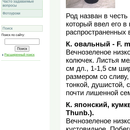
Часто задаваемые
вопросы
Фотоуроки
Род назван в честь 
который ввел его в 
Поиск
распространенных в
Поиск по сайту:
К. овальный - F. m
Вечнозеленое низко
Расширенный поиск
колючек. Листья ме
см дл., 1-1,5 см ш
размером со сливу,
тонкой, душистой, 
почти лишенной се
К. японский, кумква
Thunb.).
Вечнозеленое низко
кустовидное. Побег