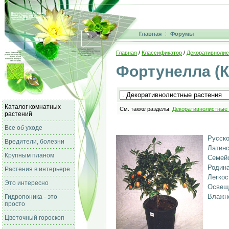
Главная
Форумы
Главная
/
Классификатор
/
Декоративнолис
Фортунелла (К
Каталог комнатных
См. также разделы:
Декоративнолистные
растений
Все об уходе
Русско
Вредители, болезни
Латинс
Крупным планом
Семейс
Родина
Растения в интерьере
Легкос
Это интересно
Освещ
Влажно
Гидропоника - это
просто
Цветочный гороскоп