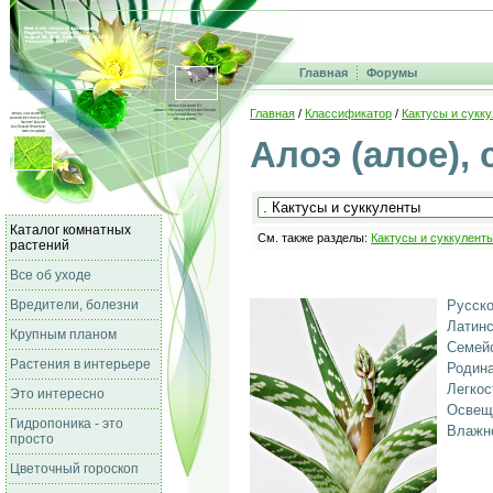
Главная
Форумы
Главная
/
Классификатор
/
Кактусы и сукк
Алоэ (алое), 
Каталог комнатных
См. также разделы:
Кактусы и суккулент
растений
Все об уходе
Вредители, болезни
Русско
Латинс
Крупным планом
Семейс
Растения в интерьере
Родина
Легкос
Это интересно
Освещ
Гидропоника - это
Влажно
просто
Цветочный гороскоп