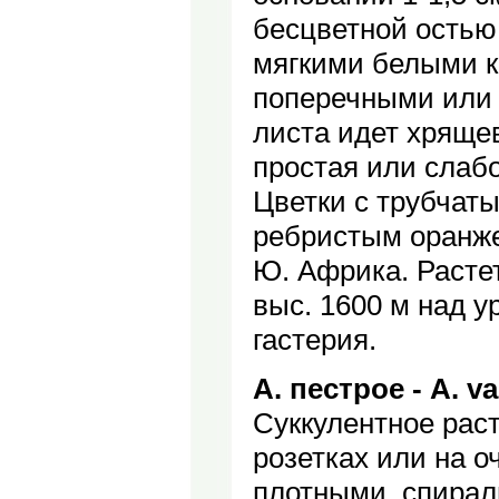
бесцветной остью.
мягкими белыми 
поперечными или
листа идет хрящев
простая или слабо
Цветки с трубчаты
ребристым оранже
Ю. Африка. Растет
выс. 1600 м над у
гастерия.
А. пестрое - A. va
Суккулентное раст
розетках или на о
плотными, спирал