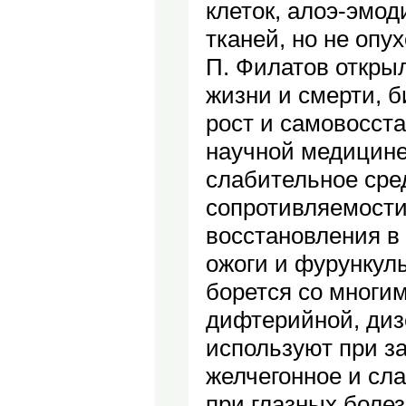
клеток, алоэ-эмод
тканей, но не опу
П. Филатов открыл
жизни и смерти, 
рост и самовосст
научной медицине
слабительное сре
сопротивляемости
восстановления в
ожоги и фурункулы
борется со многи
дифтерийной, диз
используют при за
желчегонное и сл
при глазных болез