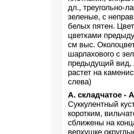
дл., треугольно-л
зеленые, с непра
белых пятен. Цве
цветками предыдущ
см выс. Околоцве
шарлахового с зе
предыдущий вид, л
растет на каменис
слева)
А. складчатое - A. 
Суккулентный куст
коротким, вильчат
сближены на конца
верхушке округлые