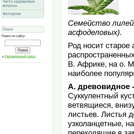
Часто задаваемые
вопросы
Фотоуроки
Семейство лилей
Поиск
асфоделовых).
Поиск по сайту:
Род носит старое 
распространенных 
Расширенный поиск
В. Африке, на о. 
наиболее популяр
А. древовидное - 
Суккулентный куст
ветвящиеся, вниз
листьев. Листья д
узколанцетные, н
переходящие в за