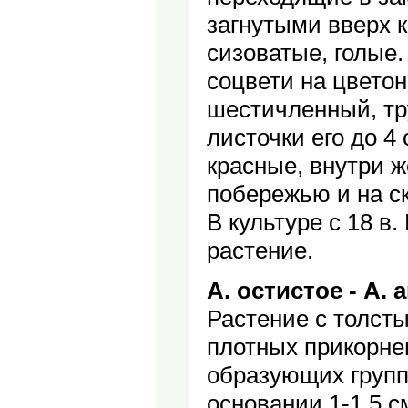
загнутыми вверх 
сизоватые, голые.
соцвети на цветон
шестичленный, тр
листочки его до 4 
красные, внутри ж
побережью и на ск
В культуре с 18 в
растение.
А. остистое - A. a
Растение с толст
плотных прикорнев
образующих группы
основании 1-1,5 