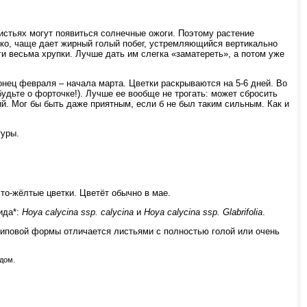
стьях могут появиться солнечные ожоги. Поэтому растение
дко, чаще дает жирный голый побег, устремляющийся вертикально
и весьма хрупки. Лучше дать им слегка «заматереть», а потом уже
онец февраля – начала марта. Цветки раскрываются на 5-6 дней. Во
удьте о форточке!). Лучше ее вообще не трогать: может сбросить
й. Мог бы быть даже приятным, если б не был таким сильным. Как и
туры.
то-жёлтые цветки. Цветёт обычно в мае.
ида*:
Hoya calycina ssp. calycina
и
Hoya calycina ssp. Glabrifolia
.
типовой формы отличается листьями с полностью голой или очень
дом.