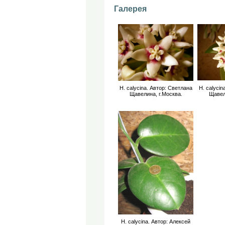
Галерея
H. calycina. Автор: Светлана
H. calycin
Щавелина, г.Москва.
Щавел
H. calycina. Автор: Алексей