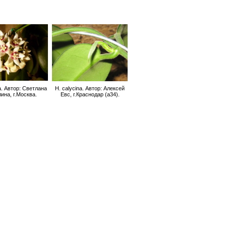
a. Автор: Светлана
H. calycina. Автор: Алексей
ина, г.Москва.
Евс, г.Краснодар (a34).