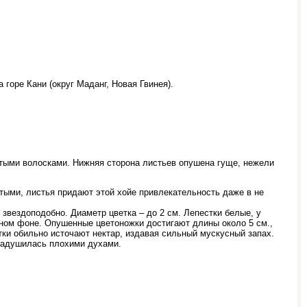
горе Кани (округ Маданг, Новая Гвинея).
устыми волосками. Нижняя сторона листьев опушена гуще, нежели
тыми, листья придают этой хойе привлекательность даже в не
звездоподобно. Диаметр цветка – до 2 см. Лепестки белые, у
сном фоне. Опушенные цветоножки достигают длины около 5 см.,
тки обильно источают нектар, издавая сильный мускусный запах.
 надушилась плохими духами.