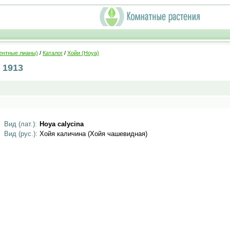
ентные лианы)
/
Каталог
/
Хойи (Hoya)
, 1913
Вид (лат.):
Hoya calycina
Вид (рус.):
Хойя каличина (Хойя чашевидная)