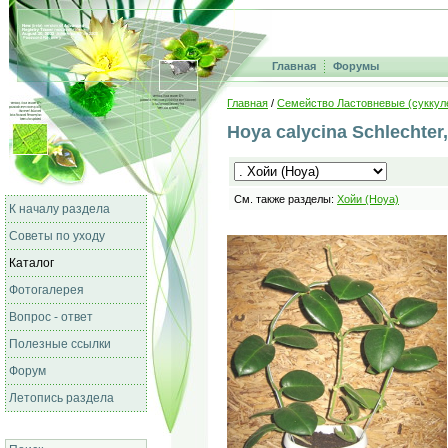
Главная
Форумы
Главная
/
Семейство Ластовневые (суккул
Hoya calycina Schlechter
См. также разделы:
Хойи (Hoya)
К началу раздела
Советы по уходу
Каталог
Фотогалерея
Вопрос - ответ
Полезные ссылки
Форум
Летопись раздела