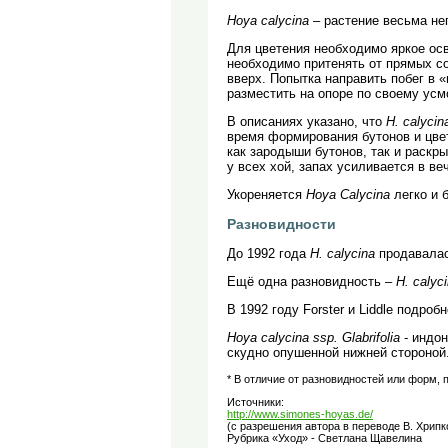
Hoya calycina
– растение весьма не
Для цветения необходимо яркое ос
необходимо притенять от прямых с
вверх. Попытка направить побег в 
разместить на опоре по своему усм
В описаниях указано, что
H. calycin
время формирования бутонов и цв
как зародыши бутонов, так и раскр
у всех хой, запах усиливается в ве
Укореняется
Hoya Calycina
легко и 
Разновидности
До 1992 года
H. calycina
продавала
Ещё одна разновидность –
H. caly
В 1992 году Forster и Liddle подро
Hoya calycina ssp. Glabrifolia
- индон
скудно опушенной нижней стороной.
* В отличие от разновидностей или форм,
Источники:
http://www.simones-hoyas.de/
(с разрешения автора в переводе В. Хрипк
Рубрика «Уход» - Светлана Щавелина