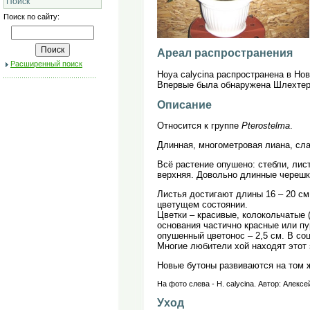
Поиск
Поиск по сайту:
Ареал распространения
Расширенный поиск
Hoya calycina распространена в Нов
Впервые была обнаружена Шлехтером
Описание
Относится к группе
Pterostelma
.
Длинная, многометровая лиана, сл
Всё растение опушено: стебли, лис
верхняя. Довольно длинные черешки
Листья достигают длины 16 – 20 см
цветущем состоянии.
Цветки – красивые, колокольчатые 
основания частично красные или п
опушенный цветонос – 2,5 см. В со
Многие любители хой находят этот
Новые бутоны развиваются на том 
На фото слева - H. calycina. Автор: Алексей
Уход