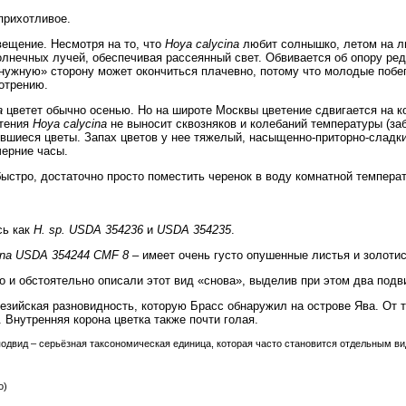
прихотливое.
вещение. Несмотря на то, что
Hoya calycina
любит солнышко, летом на ли
олнечных лучей, обеспечивая рассеянный свет. Обвивается об опору ре
«нужную» сторону может окончиться плачевно, потому что молодые побег
отрению.
a
цветет обычно осенью. Но на широте Москвы цветение сдвигается на к
етения
Hoya calycina
не выносит сквозняков и колебаний температуры (заб
ывшиеся цветы. Запах цветов у нее тяжелый, насыщенно-приторно-сладки
черние часы.
быстро, достаточно просто поместить черенок в воду комнатной темпера
сь как
H. sp. USDA 354236
и
USDA 354235
.
cina USDA 354244 CMF 8
– имеет очень густо опушенные листья и золотис
бно и обстоятельно описали этот вид «снова», выделив при этом два подв
езийская разновидность, которую Брасс обнаружил на острове Ява. От 
 Внутренняя корона цветка также почти голая.
 подвид – серьёзная таксономическая единица, которая часто становится отдельным ви
о)