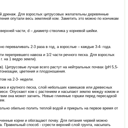
ий дренаж. Для взрослых цитрусовых желательны деревянные
тения опутали весь земляной ком. Заметить это можно по кончикам
ерхней части, d – диаметр стволика у корневой шейки.
переваливать 2-3 раза в год, а взрослые – каждые 3-4- года.
ти перепревшего навоза и 1/2 части речного песка. Для взрослых
. на 1 ведро земли).
). Цитрусовые лучше всего растут на нейтральных почвах (рН 5,5-
утонизации, цветения и плодоношения.
ом на 2-3- недели.
нажа и крупного песка, слой небольших камешков или древесных
 смеси. Опускают ком с растением и насыпают землю между комом и
твии она может загнить. Новые глиняные горшки перед пересадкой
ем.
ельно обильно полить теплой водой и прикрыть на первое время от
ченные корни и обогащают почву. Для питания червей можно
а. Правильный способ - сгрести верхний слой грунта, насыпать