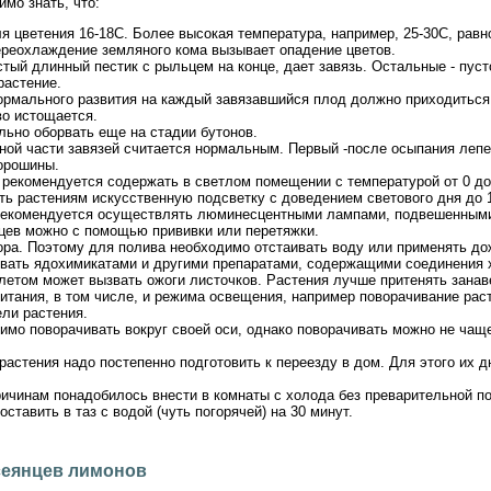
мо знать, что:
 цветения 16-18С. Более высокая температура, например, 25-30С, равно
переохлаждение земляного кома вызывает опадение цветов.
тый длинный пестик с рыльцем на конце, дает завязь. Остальные - пус
растение.
ормального развития на каждый завязавшийся плод должно приходиться 
во истощается.
льно оборвать еще на стадии бутонов.
ой части завязей считается нормальным. Первый -после осыпания лепес
горошины.
 рекомендуется содержать в светлом помещении с температурой от 0 до
ь растениям искусственную подсветку с доведением светового дня до 1
екомендуется осуществлять люминесцентными лампами, подвешенными в
цев можно с помощью прививки или перетяжки.
ора. Поэтому для полива необходимо отстаивать воду или применять до
вать ядохимикатами и другими препаратами, содержащими соединения 
етом может вызвать ожоги листочков. Растения лучше притенять занав
итания, в том числе, и режима освещения, например поворачивание раст
ели растения.
мо поворачивать вокруг своей оси, однако поворачивать можно не чаще 
растения надо постепенно подготовить к переезду в дом. Для этого их д
ричинам понадобилось внести в комнаты с холода без преварительной под
оставить в таз с водой (чуть погорячей) на 30 минут.
сеянцев лимонов