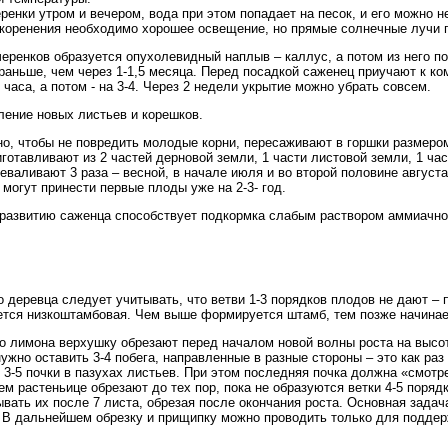
енки утром и вечером, вода при этом попадает на песок, и его можно не
 укоренения необходимо хорошее освещение, но прямые солнечные лучи 
черенков образуется опухолевидный наплыв – каллус, а потом из него 
раньше, чем через 1-1,5 месяца. Перед посадкой саженец приучают к ко
часа, а потом - на 3-4. Через 2 недели укрытие можно убрать совсем.
ление новых листьев и корешков.
о, чтобы не повредить молодые корни, пересаживают в горшки размером 
отавливают из 2 частей дерновой земли, 1 части листовой земли, 1 част
еваливают 3 раза – весной, в начале июля и во второй половине август
могут принести первые плоды уже на 2-3- год.
развитию саженца способствует подкормка слабым раствором аммиачной 
деревца следует учитывать, что ветви 1-3 порядков плодов не дают – 
ется низкоштамбовая. Чем выше формируется штамб, тем позже начина
лимона верхушку обрезают перед началом новой волны роста на высоте 
ужно оставить 3-4 побега, направленные в разные стороны – это как раз 
3-5 почки в пазухах листьев. При этом последняя почка должна «смотре
ем растеньице обрезают до тех пор, пока не образуются ветки 4-5 поря
ывать их после 7 листа, обрезая после окончания роста. Основная зад
 В дальнейшем обрезку и прищипку можно проводить только для подде