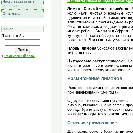
Старинные рецепты отваров против вреди
Часто задаваемые
вопросы
Лимон - Citrus limon
- семейство 
колючками. Листья очередные, кру
Фотоуроки
одиночные или в небольших кистях
эллиптические с сосцевидным вырос
богатая железками, содержащими э
Поиск
многие районы Америки и Африки. В
культуре. Плоды образуются на ветк
Поиск по сайту:
пожелтеет. В комнатных условиях в
Плоды лимона
ускоряют заживлени
тифа, ангины.
Расширенный поиск
Цитрусовые растут
периодами. Нов
июня, вторая – со второй половины
частью побега нередко отсыхает и 
Размножение лимонов
Размножение лимонов возможно как
при черенковании (3-4 года).
С другой стороны, сеянцы лимона,
лимона, выращенные из семян, пр
сеянцы бурно растут, то срок плод
хорошие плоды, могут оказаться п
Семенное размножение
Для посева семена берут из цитрус