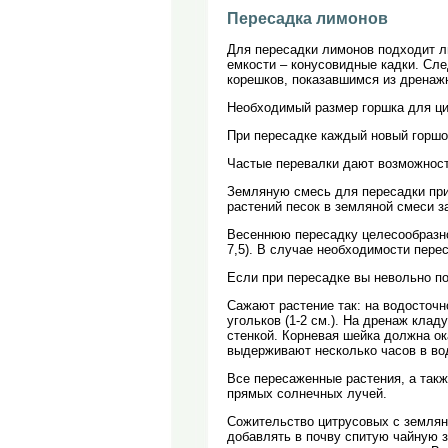
Пересадка лимонов
Для пересадки лимонов подходит л
емкости – конусовидные кадки. Сле
корешков, показавшимся из дренажн
Необходимый размер горшка для цит
При пересадке каждый новый горшок 
Частые перевалки дают возможность
Земляную смесь для пересадки приг
растений песок в земляной смеси з
Весеннюю пересадку целесообразно 
7,5). В случае необходимости пере
Если при пересадке вы невольно по
Сажают растение так: на водосточн
угольков (1-2 см.). На дренаж кла
стенкой. Корневая шейка должна ок
выдерживают несколько часов в вод
Все пересаженные растения, а такж
прямых солнечных лучей.
Сожительство цитрусовых с землян
добавлять в почву спитую чайную за