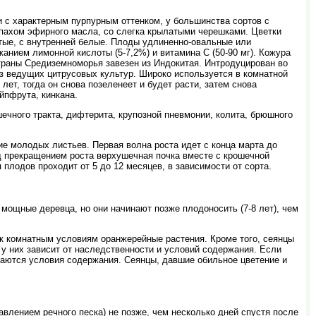
и с характерным пурпурным оттенком, у большинства сортов с
апахом эфирного масла, со слегка крылатыми черешками. Цветки
тые, с внутренней белые. Плоды удлиненно-овальные или
анием лимонной кислоты (5-7,2%) и витамина С (50-90 мг). Кожура
траны Средиземноморья завезен из Индокитая. Интродуцирован во
из ведущих цитрусовых культур. Широко используется в комнатной
лет, тогда он снова позеленеет и будет расти, затем снова
йпфрута, кинкана.
чного тракта, дифтерита, крупозной пневмонии, колита, брюшного
ие молодых листьев. Первая волна роста идет с конца марта до
ед прекращением роста верхушечная почка вместе с крошечной
плодов проходит от 5 до 12 месяцев, в зависимости от сорта.
мощные деревца, но они начинают позже плодоносить (7-8 лет), чем
 к комнатным условиям оранжерейные растения. Кроме того, сеянцы
 у них зависит от наследственности и условий содержания. Если
дшаются условия содержания. Сеянцы, давшие обильное цветение и
авлением речного песка) не позже, чем несколько дней спустя после