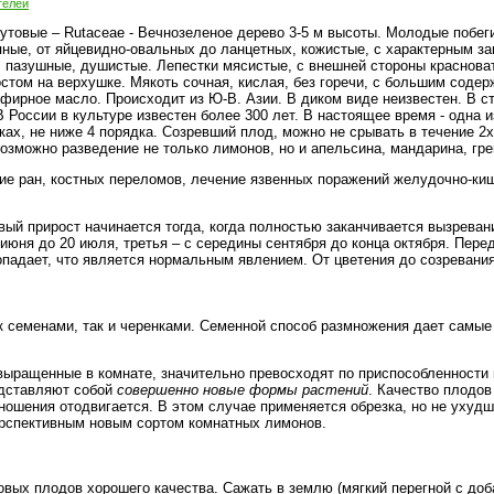
телей
Рутовые – Rutaceae - Вечнозеленое дерево 3-5 м высоты. Молодые побег
пные, от яйцевидно-овальных до ланцетных, кожистые, с характерным з
, пазушные, душистые. Лепестки мясистые, с внешней стороны краснова
том на верхушке. Мякоть сочная, кислая, без горечи, с большим содерж
фирное масло. Происходит из Ю-В. Азии. В диком виде неизвестен. В с
 России в культуре известен более 300 лет. В настоящее время - одна 
ах, не ниже 4 порядка. Созревший плод, можно не срывать в течение 2х 
озможно разведение не только лимонов, но и апельсина, мандарина, гре
е ран, костных переломов, лечение язвенных поражений желудочно-кише
ый прирост начинается тогда, когда полностью заканчивается вызреван
 июня до 20 июля, третья – с середины сентября до конца октября. Пер
опадает, что является нормальным явлением. От цветения до созревания 
 семенами, так и черенками. Семенной способ размножения дает самые 
 выращенные в комнате, значительно превосходят по приспособленности
едставляют собой
совершенно новые формы растений
. Качество плодов
оношения отодвигается. В этом случае применяется обрезка, но не уху
ерспективным новым сортом комнатных лимонов.
овых плодов хорошего качества. Сажать в землю (мягкий перегной с доб