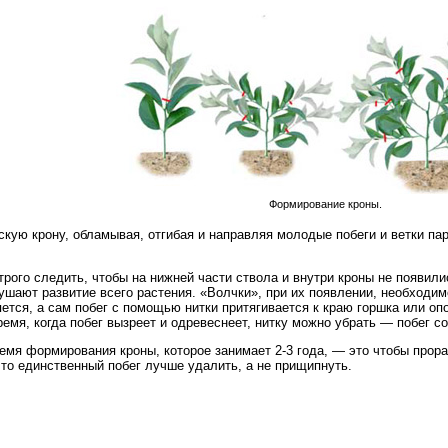
Формирование кроны.
ую крону, обламывая, отгибая и направляя молодые побеги и ветки пар
ого следить, чтобы на нижней части ствола и внутри кроны не появили
ушают развитие всего растения. «Волчки», при их появлении, необходим
ется, а сам побег с помощью нитки притягивается к краю горшка или опо
ремя, когда побег вызреет и одревеснеет, нитку можно убрать — побег с
ремя формирования кроны, которое занимает 2-3 года, — это чтобы прора
то единственный побег лучше удалить, а не прищипнуть.