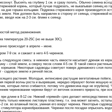
есохнут. Высеять на глубину 1 см. и сразу полить. Обычно семена всхо
тержневой корень, который лучше подрезать, не выкапывая сеянец из гор
я на дне горшка кольцами. Подрезка стержневого корня производится ост
 к земле. Нож должен быть направлен в сторону от сеянца, стержневой к
ю, вводя нож на 2-3 см. ближе к сеянцу.
ростой метод размножения.
а температура 20-25С (но не выше 30С).
ачно происходит в апреле – июне.
ом 7-9 см. и сажают в него 4-5 черенков.
ь следующую смесь: в нижнюю часть емкости насыпают дренаж из кера
дину – слой земли, а сверху песок слоем 4-5 см. В такой смеси растень
 корешков. Некоторые садоводы советуют поверх дренажного слоя полож
т - садовую землю и речной песок.
осящего растения. Молодые, интенсивно растущие вегетативные побеги, 
ния первой волны роста и вызревшие, нередко образуют более мощную к
очек, которые легко сгибаются, потому что древесина еще не огрубела).
ннем черенковании черенки берут от веточек осеннего прироста, при осе
 при длине в 8-12 см. Нижний «прямой» срез делают непосредственно под
ить только нижнюю листовую пластинку, т.к. она может загнить, остал
5-2 см. во влажный песок, уминая его вокруг черенка. Некоторые садово
о стимулятора корнеобразования. Черенки после посадки опрыскать вод
й температуры.