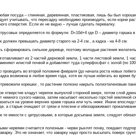
юбая посуда – глиняная, деревянная, пластиковая, лишь бы был хорош
дует учитывать, что пересадку необходимо производить, если корни рас
ого отверстия. Если их не видно – лучше сделать перевалку.
русовых определяется по формуле: D=10d+4 где D – диаметр горшка в в
должен превышать диаметр старого на 2-4 см., а кадка - на 4-8 см.
 сформировать сильное деревце, поэтому молодые растения желательно 
отавливают из 2 частей дерновой земли, 1 части листовой земли, 1 час
аменяют илистой почвой и добавляют туда суперфосфат с золой (по 100 г
проводить во второй половине февраля (до начала роста новых побегов
садка возможна в любое время года, хотя ее лучше избегать во время б
тревожили корешки , то растение полезно накрыть полиэтиленовым пакет
ое отверстие кладут черепок выпуклой стороной вверх, потом слой дре
дут немного сухого навоза, затем насыпают несколько горстей земляной
азаться на уровне верхних краев горшка или чуть ниже. Иначе впоследс
е, а старые очищают от грязи и плесени и обеззараживают прокаливани
е те емкости с цитрусовыми, в которые досыпана земля, следует обязат
ыми червями считается полезным - черви рыхлят почву, поедают подпор
варку. Это не означает, что заварку надо просто высыпать поверх грунт