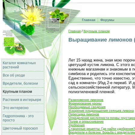
Главная
Форумы
Главная
/
Крупным планом
Выращивание лимонов (
Лет 15 назад жена, зная мою пороч
Каталог комнатных
цветущий кустик лимона. С этого вс
растений
книжным магазинам и знакомым в по
симбиоза и родились эти конспекти
Все об уходе
Единственно, что точно известно, э
сад в комнате» (Изд.2-е переаб. И
Вредители, болезни
сельскохозяйственной литератур, М
Крупным планом
полиэтиленовой пленкой.
Растения в интерьере
Размножение лимонов
Формирование кроны
Необходимые сведения
Это интересно
Ускорение плодоношения сеянцев лимона
Пересадка лимонов
Гидропоника - это
Определение кислотности почвы «кустар
просто
Полив и опрыскивание
Удобрения
Цветочный гороскоп
Старинные рецепты: Где найти удобрения?
Вредители и болезни. Борьба с вредителя