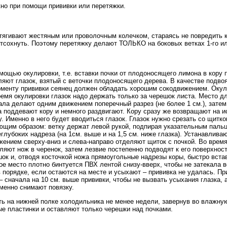
но при помощи прививки или перетяжки.
тягивают жестяным или проволочным колечком, стараясь не повредить ко
тсохнуть. Поэтому перетяжку делают ТОЛЬКО на боковых ветках 1-го ил
ощью окулировки, т.е. вставки почки от плодоносящего лимона в кору п
яют глазок, взятый с веточки плодоносящего дерева. В качестве подвоя
оменту прививки сеянец должен обладать хорошим сокодвижением. Оку
емя окулировки глазок надо держать только за черешок листа. Место д
чала делают одним движением поперечный разрез (не более 1 см.), затем
а поддевают кору и немного раздвигают. Кору сразу же возвращают на и
. Именно в него будет вводиться глазок. Глазок нужно срезать со щитк
ющим образом: ветку держат левой рукой, подпирая указательным паль
лубоких надреза (на 1см. выше и на 1,5 см. ниже глазка). Устанавливаю
ением сверху-вниз и слева-направо отделяют щиток с почкой. Во время
яют нож в черенок, затем лезвие постепенно подводят к его поверхност
ок и, отводя косточкой ножа прямоугольные надрезы коры, быстро вста
ое место плотно бинтуется ПВХ лентой снизу-вверх, чтобы не затекала в
 порядке, если остаются на месте и усыхают – прививка не удалась. П
 сначала на 10 см. выше прививки, чтобы не вызвать усыхания глазка, а 
менно снимают повязку.
ь на нижней полке холодильника не менее недели, завернув во влажную
ые пластинки и оставляют только черешки над почками.