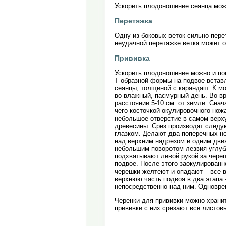
Ускорить плодоношение сеянца мож
Перетяжка
Одну из боковых веток сильно пере
неудачной перетяжке ветка может о
Прививка
Ускорить плодоношение можно и пом
Т-образной формы на подвое вставл
сеянцы, толщиной с карандаш. К м
во влажный, пасмурный день. Во вр
расстоянии 5-10 см. от земли. Сна
чего косточкой окулировочного нож
небольшое отверстие в самом верху
древесины. Срез производят следу
глазком. Делают два поперечных нег
над верхним надрезом и одним движ
небольшим поворотом лезвия углубл
подхватывают левой рукой за череш
подвое. После этого заокулированн
черешки желтеют и опадают – все в
верхнюю часть подвоя в два этапа –
непосредственно над ним. Одновре
Черенки для прививки можно хранит
прививки с них срезают все листов