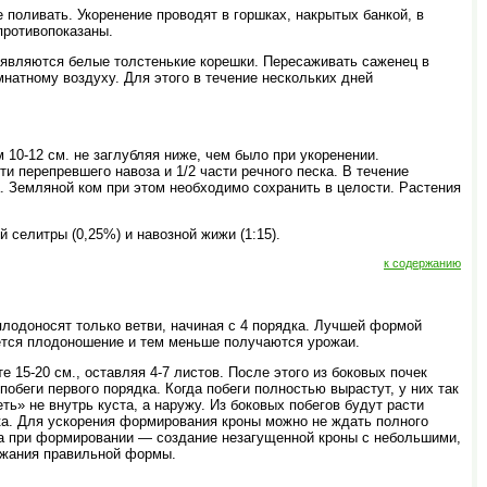
 поливать. Укоренение проводят в горшках, накрытых банкой, в
противопоказаны.
появляются белые толстенькие корешки. Пересаживать саженец в
мнатному воздуху. Для этого в течение нескольких дней
10-12 см. не заглубляя ниже, чем было при укоренении.
и перепревшего навоза и 1/2 части речного песка. В течение
а. Земляной ком при этом необходимо сохранить в целости. Растения
селитры (0,25%) и навозной жижи (1:15).
к содержанию
плодоносят только ветви, начиная с 4 порядка. Лучшей формой
ется плодоношение и тем меньше получаются урожаи.
15-20 см., оставляя 4-7 листов. После этого из боковых почек
побеги первого порядка. Когда побеги полностью вырастут, у них так
ть» не внутрь куста, а наружу. Из боковых побегов будут расти
дка. Для ускорения формирования кроны можно не ждать полного
ача при формировании — создание незагущенной кроны с небольшими,
ржания правильной формы.