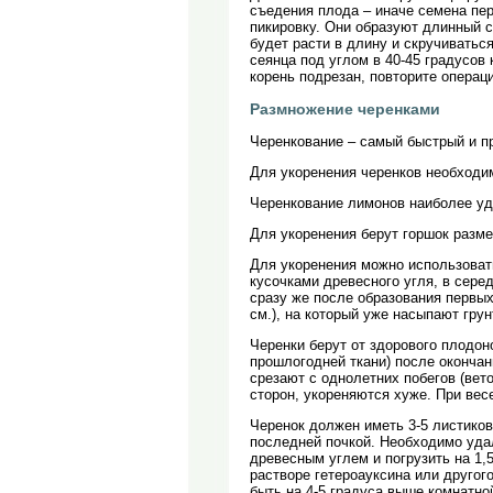
съедения плода – иначе семена пер
пикировку. Они образуют длинный с
будет расти в длину и скручиватьс
сеянца под углом в 40-45 градусов
корень подрезан, повторите операци
Размножение черенками
Черенкование – самый быстрый и п
Для укоренения черенков необходим
Черенкование лимонов наиболее уд
Для укоренения берут горшок размер
Для укоренения можно использоват
кусочками древесного угля, в сере
сразу же после образования первых
см.), на который уже насыпают грун
Черенки берут от здорового плодон
прошлогодней ткани) после оконча
срезают с однолетних побегов (вет
сторон, укореняются хуже. При весе
Черенок должен иметь 3-5 листиков
последней почкой. Необходимо удал
древесным углем и погрузить на 1,
растворе гетероауксина или другог
быть на 4-5 градуса выше комнатно