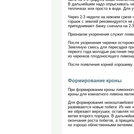
В дальнейшем надо опрыскивать чер
тепличках или просто в воде. Для
Через 2-3 недели на нижнем срезе 
горшок с землей рекомендуется не 
приподнимают банку сначала на 2-3 
Признаком укоренения служит появ
После укоренения черенки осторожн
Земляную смесь для пересадки приг
первого года молодые растения пер
из черенков плодоносящего лимона 
После появления корней хорошему 
Формирование кроны
При формировании кроны лимонного 
кроны для комнатного лимона явля
Для формирования низкоштамбового 
развиваются новые побеги. Из них н
же обрезают верхушки, оставляя по 
ветви второго порядка. В дальнейш
окончания роста побегов, а прищип
но хорошо облиственными ветвями.