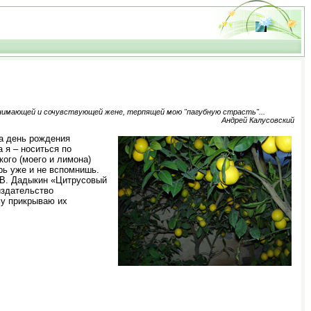
имающей и сочувствующей жене, терпящей мою "пагубную страсть"...
Андрей Калусовский
на день рождения
а я – носиться по
ого (моего и лимона)
рь уже и не вспомнишь.
В.В. Дадыкин «Цитрусовый
издательство
му прикрываю их