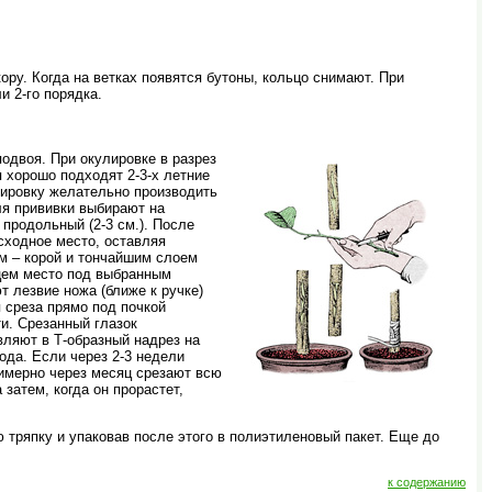
ру. Когда на ветках появятся бутоны, кольцо снимают. При
и 2-го порядка.
одвоя. При окулировке в разрез
 хорошо подходят 2-3-х летние
лировку желательно производить
ля прививки выбирают на
 продольный (2-3 см.). После
сходное место, оставляя
ом – корой и тончайшим слоем
цем место под выбранным
т лезвие ножа (ближе к ручке)
 среза прямо под почкой
и. Срезанный глазок
вляют в Т-образный надрез на
ода. Если через 2-3 недели
римерно через месяц срезают всю
затем, когда он прорастет,
 тряпку и упаковав после этого в полиэтиленовый пакет. Еще до
к содержанию