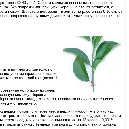
дят через 30-40 дней. Совсем молодые сеянцы плохо переносят
шка. Без подрезки или прищипки корень не станет ветвиться, а
рым ножом. Для этого нож вводят в землю на расстоянии 8-10 см. от
орень подрезается круговым движением . Если нет уверенности, что
мзита или мелких камешков с
ице получит минеральное питание
ить в горшок слой мха (около 1
срезанные «с пяткой» (кусочек
орневую систему. Черенки
 Черенки очень молодых побегов, несколько сплюснутые с обеих
ннем – от весеннего.
 первой почкой или через нее, а верхний «косой» – в 5 мм. над
ьные трогать не нужно. Нижние срезы черенков припудрить толченым
ды перед посадкой черенков замачивают их на 12 часов в 0,001%
ой и закрыть банкой. Температура воды для опрыскивания должна