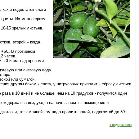
 как и недостаток влаги
тоцветы. Их можно сразу
10-15 зрелых листьев.
тков, второй – когда
 +6С. В противном
2 часов.
 3-5 см. над кронами.
ждевую или снеговую воду.
хлора.
еской или бумагой.
ения другим боком к свету, у цитрусовых приводит к сбросу листьев
раза в 10 дней и не больше, чем на 10 градусов - получится один
нем держат на воздухе, а на ночь заносят в помещение и
готовки, то земляной ком надо пролить водой, подогретой до 30-
к содержанию