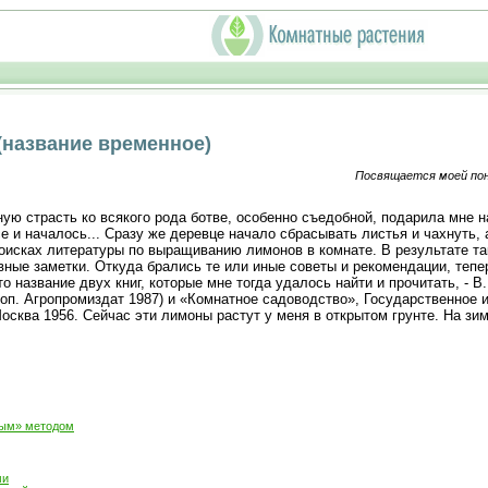
название временное)
Посвящается моей пон
ную страсть ко всякого рода ботве, особенно съедобной, подарила мне 
е и началось... Сразу же деревце начало сбрасывать листья и чахнуть, 
исках литературы по выращиванию лимонов в комнате. В результате так
вные заметки. Откуда брались те или иные советы и рекомендации, тепе
то название двух книг, которые мне тогда удалось найти и прочитать, - 
 доп. Агропромиздат 1987) и «Комнатное садоводство», Государственное 
осква 1956. Сейчас эти лимоны растут у меня в открытом грунте. На зи
ным» методом
ми