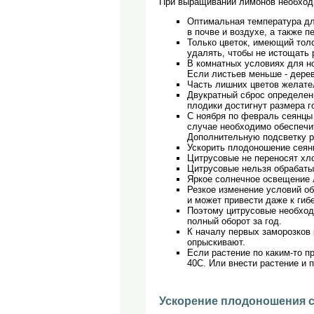
При выращивании лимонов необходи
Оптимальная температура для
в почве и воздухе, а также 
Только цветок, имеющий толс
удалять, чтобы не истощать 
В комнатных условиях для н
Если листьев меньше - дере
Часть лишних цветов желате
Двукратный сброс определенн
плодики достигнут размера 
С ноября по февраль сеянцы
случае необходимо обеспечит
Дополнительную подсветку р
Ускорить плодоношение сеян
Цитрусовые не переносят хл
Цитрусовые нельзя обрабаты
Яркое солнечное освещение л
Резкое изменение условий об
и может привести даже к гиб
Поэтому цитрусовые необходи
полный оборот за год.
К началу первых заморозков 
опрыскивают.
Если растение по каким-то п
40С. Или внести растение и п
Ускорение плодоношения 