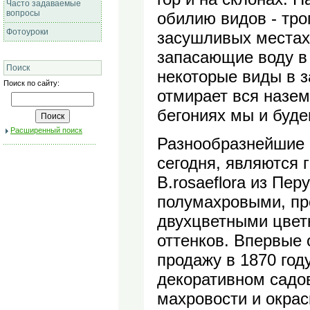
Часто задаваемые
вопросы
обилию видов - тро
Фотоуроки
засушливых местах
запасающие воду в 
Поиск
некоторые виды в з
Поиск по сайту:
отмирает вся назем
бегониях мы и буде
Расширенный поиск
Разнообразнейшие 
сегодня, являются 
B.rosaeflora из Пе
полумахровыми, пр
двухцветными цветк
оттенков. Впервые 
продажу в 1870 год
декоративном садо
махровости и окрас