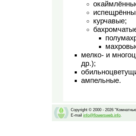
окаймлённы
испещрённы
курчавые;
бахромчаты
полумах
махровые
мелко- и многоц
др.);
обильноцветущи
ампельные.
Copyright © 2000 - 2026 "Комнатны
E-mail
info@flowersweb.info
.