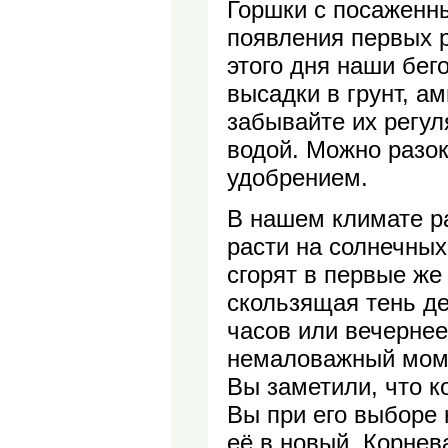
Горшки с посаженн
появления первых р
этого дня наши бег
высадки в грунт, а
забывайте их регул
водой. Можно разо
удобрением.
В нашем климате ра
расти на солнечных
сгорят в первые же
скользящая тень де
часов или вечернее
немаловажный момен
Вы заметили, что к
Вы при его выборе 
её в новый. Корнев