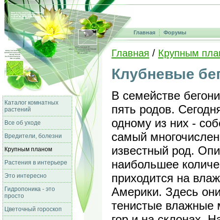
Главная
Форумы
Главная
/
Крупным пла
Клубневые бе
В семействе бегон
Каталог комнатных
пять родов. Сегодн
растений
одному из них - со
Все об уходе
самый многочислен
Вредители, болезни
известный род. Опи
Крупным планом
наибольшее количе
Растения в интерьере
приходится на вла
Это интересно
Америки. Здесь он
Гидропоника - это
просто
тенистые влажные м
Цветочный гороскоп
гор и на склонах. Н